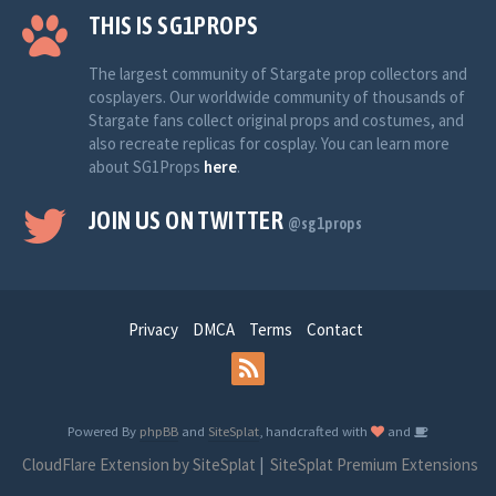
THIS IS SG1PROPS
The largest community of Stargate prop collectors and
cosplayers. Our worldwide community of thousands of
Stargate fans collect original props and costumes, and
also recreate replicas for cosplay. You can learn more
about SG1Props
here
.
JOIN US ON TWITTER
@sg1props
Privacy
DMCA
Terms
Contact
Powered By
phpBB
and
SiteSplat
, handcrafted with
and
CloudFlare Extension by SiteSplat
|
SiteSplat Premium Extensions