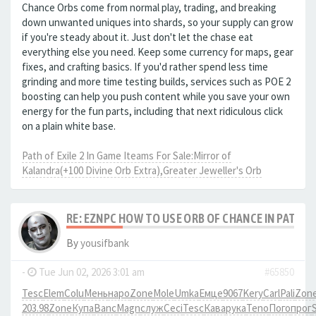
Chance Orbs come from normal play, trading, and breaking
down unwanted uniques into shards, so your supply can grow
if you're steady about it. Just don't let the chase eat
everything else you need. Keep some currency for maps, gear
fixes, and crafting basics. If you'd rather spend less time
grinding and more time testing builds, services such as POE 2
boosting can help you push content while you save your own
energy for the fun parts, including that next ridiculous click
on a plain white base.
Path of Exile 2 In Game Iteams For Sale:Mirror of
Kalandra(+100 Divine Orb Extra),Greater Jeweller's Orb
RE: EZNPC HOW TO USE ORB OF CHANCE IN PATH OF
By
yousifbank
-
Tue Jun 02, 2026 3:01 am
#65850
Tesc
Elem
Colu
Мень
наро
Zone
Mole
Umka
Емце
9067
Kery
Carl
Pali
Zon
203.98
Zone
Купа
Banc
Magn
служ
Ceci
Tesc
Кава
рука
Teno
Пого
прог