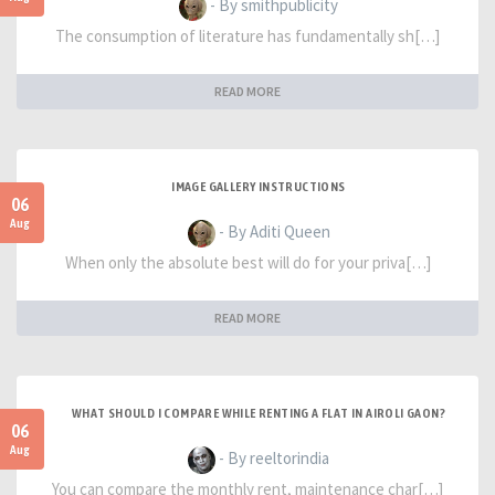
- By smithpublicity
The consumption of literature has fundamentally sh[…]
READ MORE
IMAGE GALLERY INSTRUCTIONS
06
Aug
- By Aditi Queen
When only the absolute best will do for your priva[…]
READ MORE
WHAT SHOULD I COMPARE WHILE RENTING A FLAT IN AIROLI GAON?
06
Aug
- By reeltorindia
You can compare the monthly rent, maintenance char[…]