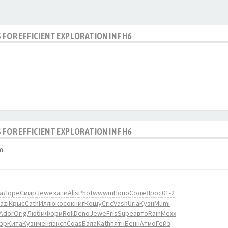
 FOR EFFICIENT EXPLORATION IN FH6
 FOR EFFICIENT EXPLORATION IN FH6
m
а
Лоре
Смир
Jewe
запи
Alis
Phot
wwwm
Попо
Соде
Ярос
01-2
azi
Крыс
Cath
Иллю
косо
книг
Кошу
Cric
Vash
Uria
Кузн
Mumi
Ador
Orig
Люби
Форм
Roll
Deno
Jewe
Fris
Supe
авто
Rain
Mexx
зр
Кита
Кузн
меня
эксп
Coas
Бала
Kath
пятн
Бенн
Атмо
Гейз