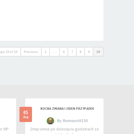
age
10
of
10
Previous
1
…
6
7
8
9
10
NOCNA ZMIANA I JEDEN PRZYPADEK
05
Aug
- By thomasott130
r VIP
Zmęczenie po dziesięciu godzinach za