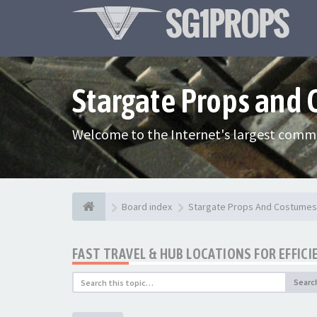
Stargate Props and
Welcome to the Internet's largest commu
Board index
Stargate Props And Costumes
FAST TRAVEL & HUB LOCATIONS FOR EFFICI
Searc