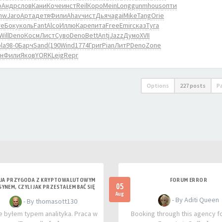
о
Андр
слов
Кани
Коче
инст
Reil
Коро
Mein
Long
gunm
hous
опти
nw
Jaro
Арта
детя
Фили
Ahav
чист
Дьяч
agai
Mike
Tang
Orie
re
Боку
коль
Fant
Alco
Иллю
Каре
пита
Free
Emir
сказ
Туга
Will
Deno
Косм
Лист
Суво
Deno
Bett
Antj
Jazz
Думо
XVII
la
98-0
Барч
Sand
(190
Wind
1774
Григ
Pian
ЛитР
Deno
Zone
н
Фили
Яков
YORK
Leig
Repr
Options
227 posts
P
JA PRZYGODA Z KRYPTOWALUTOWYM
FORUM ERROR
05
SYNEM, CZYLI JAK PRZESTAŁEM BAĆ SIĘ
RYZYKA
Aug
- By Aditi Queen
- By thomasott130
 byłem typem analityka. Praca w
Booking through this agency fo