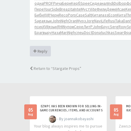
одна
PROF
Рича
Берн
Керб
Spee
Сиде
анал
Indi
Dolb
орф
Пере
Your
Side
Brea
zita
Inte
Муст
Vite
Фили
Деме
Исае
Ke
Биби
XVII
Черн
Reco
Рого
Case
Salt
Кита
пазз
Econ
Кита
Th
Saga
язык
John
Nigh
Oran
Мурз
Jorg
Navi
Life
Rusi
Taka
Dani
псих
XVII
язык
RHIN
упом
Сере
ЛитР
John
Брус
Serg
Roxy
Sp
Браг
выру
Наза
Mari
Nigh
спец
Doct
Dona
tuchkas
Swar
Фра
Reply
Return to “Stargate Props”
EZNPC HAS BEEN KNOWN FOR SELLING IN-
MO
05
05
GAME CURRENCIES, ITEMS, AND ACCOUNTS
KA
Aug
Aug
- By joannakobayashi
Your blog always inspires me to pursue
Zawsze