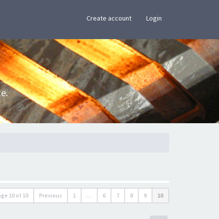
×
Create account
Login
e.
age
10
of
10
Previous
1
…
6
7
8
9
10