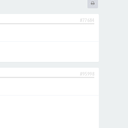
#77684
#95998