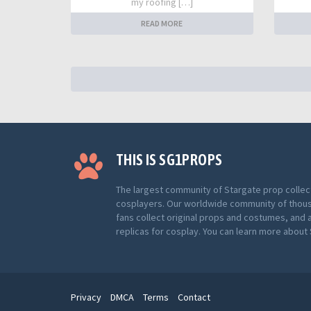
my roofing […]
READ MORE
THIS IS SG1PROPS
The largest community of Stargate prop collec
cosplayers. Our worldwide community of thou
fans collect original props and costumes, and 
replicas for cosplay. You can learn more abou
Privacy
DMCA
Terms
Contact