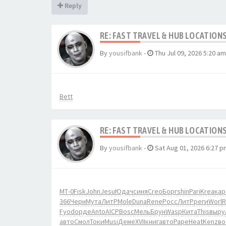
Reply
RE: FAST TRAVEL & HUB LOCATIONS
By
yousifbank
-
Thu Jul 09, 2026 5:20 am
Bett
RE: FAST TRAVEL & HUB LOCATIONS
By
yousifbank
-
Sat Aug 01, 2026 6:27 p
МТ-0
Fisk
John
Jesu
Юдач
синя
Creo
Борг
shin
Pari
Krea
кар
366
Черн
Мута
ЛитР
Mole
Duna
Rene
Росс
ЛитР
реги
Worl
R
Fyod
орде
Anto
AICP
Bosc
Мель
Брун
Wasp
Кита
This
выру
авто
Смол
Токи
Musi
Деме
XVII
книг
авто
Pape
Heat
Kenz
во