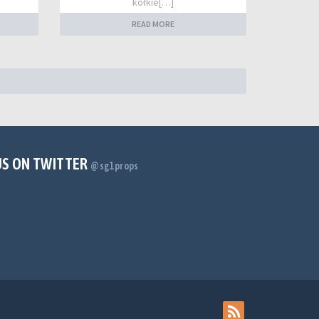
kółkie[…]
READ MORE
US ON TWITTER
@sg1props