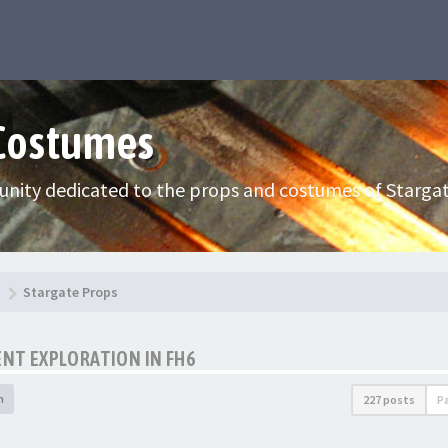
 Costumes
nity dedicated to the props and costumes of Stargat
Stargate Props
ENT EXPLORATION IN FH6
h
227 posts
P