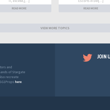
IT, excelle,[…]
Escorts in Del[…]
READ MORE
READ MORE
VIEW MORE TOPICS
JOIN 
tors and
sands of Stargate
also recreate
t SG1Props
here
.