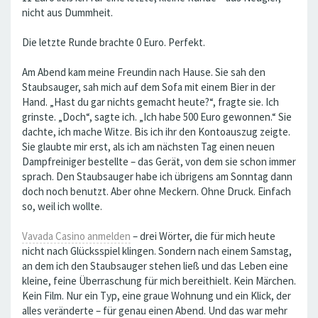
nicht aus Dummheit.
Die letzte Runde brachte 0 Euro. Perfekt.
Am Abend kam meine Freundin nach Hause. Sie sah den
Staubsauger, sah mich auf dem Sofa mit einem Bier in der
Hand. „Hast du gar nichts gemacht heute?“, fragte sie. Ich
grinste. „Doch“, sagte ich. „Ich habe 500 Euro gewonnen.“ Sie
dachte, ich mache Witze. Bis ich ihr den Kontoauszug zeigte.
Sie glaubte mir erst, als ich am nächsten Tag einen neuen
Dampfreiniger bestellte – das Gerät, von dem sie schon immer
sprach. Den Staubsauger habe ich übrigens am Sonntag dann
doch noch benutzt. Aber ohne Meckern. Ohne Druck. Einfach
so, weil ich wollte.
Vavada Casino anmelden
– drei Wörter, die für mich heute
nicht nach Glücksspiel klingen. Sondern nach einem Samstag,
an dem ich den Staubsauger stehen ließ und das Leben eine
kleine, feine Überraschung für mich bereithielt. Kein Märchen.
Kein Film. Nur ein Typ, eine graue Wohnung und ein Klick, der
alles veränderte – für genau einen Abend. Und das war mehr