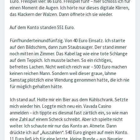
Euro. Freispiel vier: 86 Euro. Freispiel fünf – hier schloss ich für
einen Moment die Augen. Ich hörte nur dieses digitale Klirren,
das Klackern der Walzen. Dann öffnete ich sie wieder.
Auf dem Konto standen 551 Euro.
Fünfhunderteinundfünfzig. Von 40 Euro Einsatz. Ich starrte
auf den Bildschirm, dann zum Staubsauger. Der stand immer
noch mitten im Zimmer. Das Kabel lag wie eine tote Schlange
auf dem Teppich. Ich musste lachen. So ein richtiges,
befreites Lachen. Nicht weil ich reich war – 500 Euro machen
keinen reichen Mann. Sondern weil dieser graue, lahme
Samstag plötzlich eine Wendung genommen hatte, die ich nie
für möglich gehalten hätte.
Ich stand auf. Holte mir ein Bier aus dem Kühlschrank. Setzte
mich wieder hin. Loggte mich neu ein. Vavada Casino
anmelden – ich tippte es diesmal fast zärtlich ein, so wie man
eine Zahl auf einem Scheck schreibt. Aber ich spielte nicht
weiter. Ich schaute mir nur das Konto an. Atmete. Dann
drückte ich auf „Auszahlen“. 540 Euro gingen auf mein Konto.
11 Euro ließ ich für eine letzte, kleine Runde – aus Neugier,