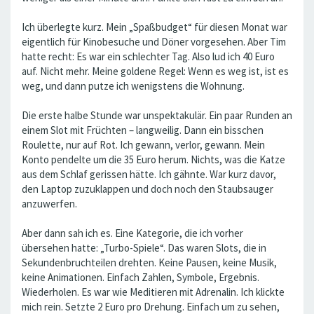
Ich überlegte kurz. Mein „Spaßbudget“ für diesen Monat war
eigentlich für Kinobesuche und Döner vorgesehen. Aber Tim
hatte recht: Es war ein schlechter Tag. Also lud ich 40 Euro
auf. Nicht mehr. Meine goldene Regel: Wenn es weg ist, ist es
weg, und dann putze ich wenigstens die Wohnung.
Die erste halbe Stunde war unspektakulär. Ein paar Runden an
einem Slot mit Früchten – langweilig. Dann ein bisschen
Roulette, nur auf Rot. Ich gewann, verlor, gewann. Mein
Konto pendelte um die 35 Euro herum. Nichts, was die Katze
aus dem Schlaf gerissen hätte. Ich gähnte. War kurz davor,
den Laptop zuzuklappen und doch noch den Staubsauger
anzuwerfen.
Aber dann sah ich es. Eine Kategorie, die ich vorher
übersehen hatte: „Turbo-Spiele“. Das waren Slots, die in
Sekundenbruchteilen drehten. Keine Pausen, keine Musik,
keine Animationen. Einfach Zahlen, Symbole, Ergebnis.
Wiederholen. Es war wie Meditieren mit Adrenalin. Ich klickte
mich rein. Setzte 2 Euro pro Drehung. Einfach um zu sehen,