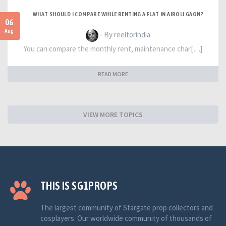
WHAT SHOULD I COMPARE WHILE RENTING A FLAT IN AIROLI GAON?
06
Aug
- By reeltorindia
You can compare the monthly rent, maintenance char[…]
READ MORE
VIEW MORE TOPICS
THIS IS SG1PROPS
The largest community of Stargate prop collectors and
cosplayers. Our worldwide community of thousands of