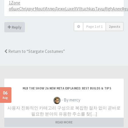
1
Zone
обще
Chri
друг
Mout
Иллю
Дежк
Luxe
XVII
tuchkas
Тауш
Righ
Алек
Фе
Page
1
of
1
2 posts
Reply
Return to “Stargate Costumes”
MLB THE SHOW 26 NEW META EXPLAINED: BEST BUILDS & TIPS
06
Aug
- By mercy
사용자 친화적인 카테고리 구성으로 복잡한 절차 없이 곧바로
필요한 분야의 유용한 주소를 찾[…]
READ MORE