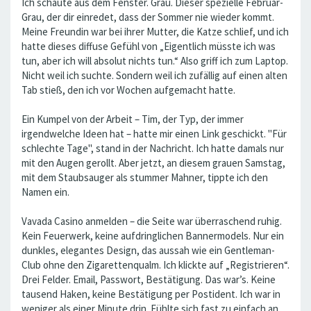
Ich schaute aus dem Fenster. Grau. Dieser spezielle Februar-
Grau, der dir einredet, dass der Sommer nie wieder kommt.
Meine Freundin war bei ihrer Mutter, die Katze schlief, und ich
hatte dieses diffuse Gefühl von „Eigentlich müsste ich was
tun, aber ich will absolut nichts tun.“ Also griff ich zum Laptop.
Nicht weil ich suchte. Sondern weil ich zufällig auf einen alten
Tab stieß, den ich vor Wochen aufgemacht hatte.
Ein Kumpel von der Arbeit – Tim, der Typ, der immer
irgendwelche Ideen hat – hatte mir einen Link geschickt. "Für
schlechte Tage", stand in der Nachricht. Ich hatte damals nur
mit den Augen gerollt. Aber jetzt, an diesem grauen Samstag,
mit dem Staubsauger als stummer Mahner, tippte ich den
Namen ein.
Vavada Casino anmelden – die Seite war überraschend ruhig.
Kein Feuerwerk, keine aufdringlichen Bannermodels. Nur ein
dunkles, elegantes Design, das aussah wie ein Gentleman-
Club ohne den Zigarettenqualm. Ich klickte auf „Registrieren“.
Drei Felder. Email, Passwort, Bestätigung. Das war’s. Keine
tausend Haken, keine Bestätigung per Postident. Ich war in
weniger als einer Minute drin. Fühlte sich fast zu einfach an.