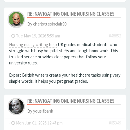
RE: NAVIGATING ONLINE NURSING CLASSES
By
charlottesinclair90
-
Tue May 19, 2026 5:59 am
#48852
Nursing essay writing help
UK guides medical students who
struggle with busy hospital shifts and tough homework. This
trusted service provides clear papers that follow your
university rules.
Expert British writers create your healthcare tasks using very
simple words. It helps you get great grades.
RE: NAVIGATING ONLINE NURSING CLASSES
By
yousifbank
-
Mon Jun 01, 2026 12:47 pm
#65349