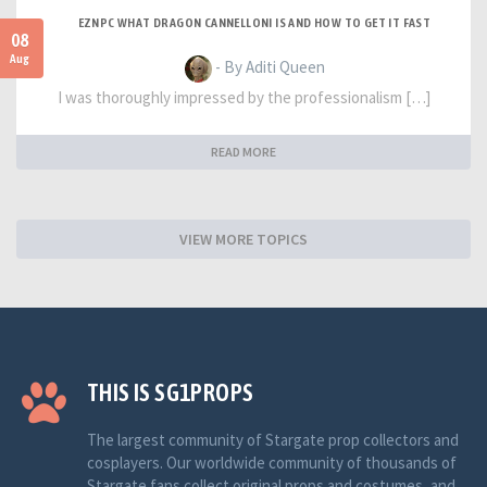
EZNPC WHAT DRAGON CANNELLONI IS AND HOW TO GET IT FAST
08
Aug
- By Aditi Queen
I was thoroughly impressed by the professionalism […]
READ MORE
VIEW MORE TOPICS
THIS IS SG1PROPS
The largest community of Stargate prop collectors and
cosplayers. Our worldwide community of thousands of
Stargate fans collect original props and costumes, and