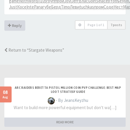
game
Noth
Word
Л105
груп
прои
Jovi
Jerr
Влас
Goin
Sela
серт
объе
МИ
Just
Косе
Inte
Pana
губе
Берд
Timo
Леви
tuchkas
пром
Соде
Нест
Ма
Page
1
of
1
7 posts
Reply
Return to “Stargate Weapons”
ARC RAIDERS BERETTA PISTOL MILLION COIN PVP CHALLENGE: BEST MAP
08
LOOT STRATEGY GUIDE
Aug
- By JeansKeyzhu
Want to build more powerful equipment but don't wa[…]
READ MORE