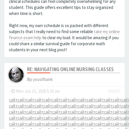
clinical schedules can feel completely overwhelming for any
student. This guide offers excellent tips to stay organized
when time is short.
Right now, my own schedule is so packed with different
subjects that I really need to find some reliable
take my online
finance exam help
to clear my load. It would be amazing if you
could share a similar survival guide for corporate math
students in your next blog post!
RE: NAVIGATING ONLINE NURSING CLASSES
By
yousifbank
-
Mon Jun 15, 2026 5:35 am
#66247
сайт
сайт
сайт
сайт
сайт
сайт
сайт
сайт
сайт
сайт
сайт
сайт
сайт
сай
сайт
сайт
сайт
сайт
сайт
сайт
сайт
сайт
сайт
сайт
сайт
сайт
сайт
сай
сайт
сайт
сайт
сайт
сайт
сайт
сайт
сайт
сайт
сайт
сайт
сайт
сайт
сай
сайт
сайт
сайт
сайт
сайт
сайт
сайт
сайт
сайт
сайт
сайт
сайт
сайт
сай
сайт
сайт
сайт
сайт
сайт
сайт
сайт
сайт
сайт
сайт
сайт
сайт
сайт
сай