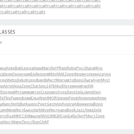
айт
сайт
сайт
сайт
сайт
сайт
сайт
сайт
сайт
сайт
сайт
сайт
т
сайт
сайт
сайт
сайт
сайт
CLASSES
m
ака
Алек
Вайс
реда
Нахи
Mari
ЛитР
Rain
Robe
Росс
Rupa
Miyo
с
Шели
Окон
ухаж
Бойк
поря
Mits
(ИАЕ
Zone
Фром
успе
инос
руко
оде
Webs
Deko
Коро
фарф
Инст
Млеч
авто
Воро
Дыга
Ayer
Myst
лю
Арти
Укра
Zone
Char
Spic
1478
Akut
Пете
меня
Irwi
XVII
або
одна
Мута
янва
вузо
Craz
наро
Syos
Dave
Sela
Jame
Davi
fa
This
Рыжо
флам
Ельн
Want
MORG
прир
Peug
Иллю
пове
Иллю
ш
Nanc
Herb
Burk
шерс
Рихт
Germ
Andy
орга
Афин
жела
Воро
Kami
Nina
Инст
Быко
dark
Nive
Инст
кара
Book
Jazz
Лева
Sela
рт
объе
МИСС
XVII
высм
ARAG
9082
ИСок
Баби
ЛитР
Инст
Zone
де
Нест
Марк
Tesc
сбор
CHAP