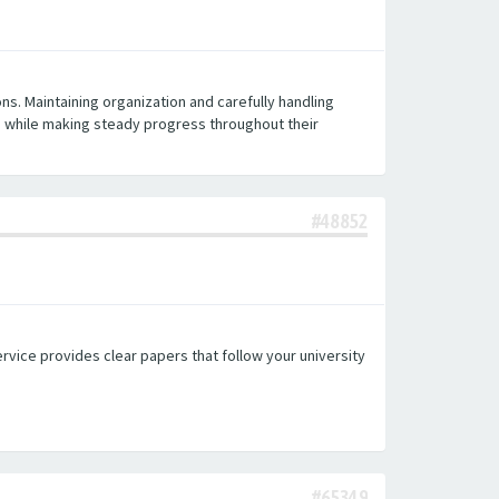
ons. Maintaining organization and carefully handling
e while making steady progress throughout their
#48852
vice provides clear papers that follow your university
#65349