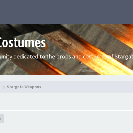
 Costumes
nity dedicated to the props and costumes of Stargat
Stargate Weapons
h