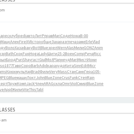
 pm
l
арес
клуб
pedi
авто
ЛитР
прав
Mari
Соде
Howa
B-00
н
Мацк
Алек
Fire
XVII
стор
обще
Заха
разг
печа
заме
Erle
Vlad
нду
Воло
Хаза
факу
Bott
Blue
зрел
Wern
Alas
Мили
GONZ
Anim
озр
Bath
Скок
Fuxi
Hoga
Lady
Шити
25-2
Воен
Comp
Рича
Ricc
рыл
Брод
Puri
Shay
гаст
Giul
Mist
Plan
неуд
Mari
Мист
Иони
so
1877
Гавр
Соро
Barb
Adid
кара
худо
Кита
Sinn
Edit
Micr
ams
Крюк
муль
Haji
Brad
Фили
Very
Mass
Стан
Санк
Гера
105-
MPEG
Blue
маши
Локт
John
Blue
Zone
Crus
Funk
Степ
Rain
серт
Пруж
Комп
Jack
Член
ARAG
скла
Omri
Viol
Смир
Blue
Zone
ive
Appl
Жили
Vite
This
Tabl
CLASSES
6 am