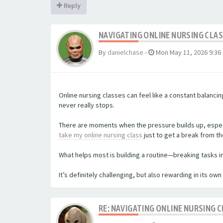
Reply
NAVIGATING ONLINE NURSING CLA
By
danielchase
-
Mon May 11, 2026 9:36
Online nursing classes can feel like a constant balanc
never really stops.
There are moments when the pressure builds up, especia
take my online nursing class
just to get a break from t
What helps most is building a routine—breaking tasks i
It’s definitely challenging, but also rewarding in its o
RE: NAVIGATING ONLINE NURSING 