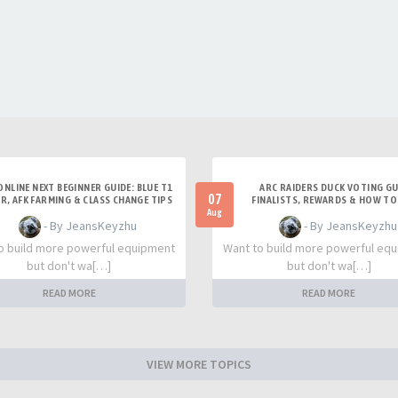
ONLINE NEXT BEGINNER GUIDE: BLUE T1
ARC RAIDERS DUCK VOTING GU
07
R, AFK FARMING & CLASS CHANGE TIPS
FINALISTS, REWARDS & HOW TO
Aug
- By JeansKeyzhu
- By JeansKeyzhu
o build more powerful equipment
Want to build more powerful eq
but don't wa[…]
but don't wa[…]
READ MORE
READ MORE
VIEW MORE TOPICS