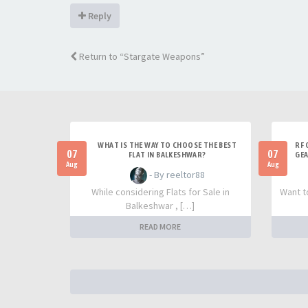
Reply
Return to “Stargate Weapons”
WHAT IS THE WAY TO CHOOSE THE BEST
RF 
07
07
FLAT IN BALKESHWAR?
GEA
Aug
Aug
- By reeltor88
While considering Flats for Sale in
Want t
Balkeshwar , […]
READ MORE