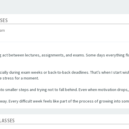
SSES
 am
ing act between lectures, assignments, and exams. Some days everything flo
lly during exam weeks or back-to-back deadlines. That’s when I start wishi
he stress for a moment.
nto smaller steps and trying not to fall behind. Even when motivation drops
wn way. Every difficult week feels like part of the process of growing into so
CLASSES