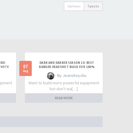
Options
7 posts
IDE:
DARK AND DARKER SEASON 10: BEST
07
 VOTE
RANGER HEADSHOT BUILD FOR 180%
DAMAGE AND SOLO PVP
Aug
- By JeansKeyzhu
uipment
Want to build more powerful equipment
but don't wa[…]
READ MORE