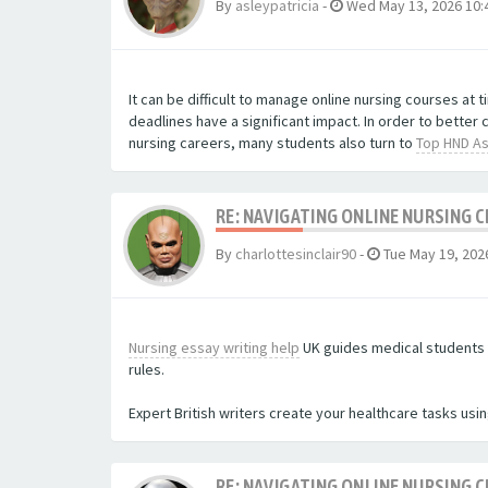
By
asleypatricia
-
Wed May 13, 2026 10:
It can be difficult to manage online nursing courses at 
deadlines have a significant impact. In order to bett
nursing careers, many students also turn to
Top HND As
RE: NAVIGATING ONLINE NURSING 
By
charlottesinclair90
-
Tue May 19, 202
Nursing essay writing help
UK guides medical students w
rules.
Expert British writers create your healthcare tasks usi
RE: NAVIGATING ONLINE NURSING 