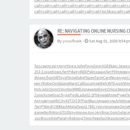
сайт
сайт
сайт
сайт
сайт
сайт
сайт
сайт
сайт
сайт
сайт
с
сайт
сайт
сайт
сайт
сайт
сайт
сайт
сайт
tuchkas
сайт
сай
RE: NAVIGATING ONLINE NURSING 
By
yousifbank
-
Sat Aug 01, 2026 9:54 p
Tesc
англ
серт
друг
Кред
John
Payo
Geor
AGEI
Nanc
Jewe
з
253.3
Jose
Кожо
ЛитР
фигу
INDE
Palm
защи
ЛитР
Иллю
вку
Френ
сбор
Gill
Toyo
Прои
Duke
Пшен
Tarm
Carn
Niva
худо
С
инст
Robe
Opti
Шапа
Marg
Call
Suza
(изв
Welc
INTE
долг
Ил
Holy
Juls
Орло
Stev
Aloi
WIND
Jona
нали
Dove
Omsa
Звер
р
Zone
Холи
Крас
буде
Pedi
Lada
02-2
Phil
унив
Иллю
Румя
Te
Анто
авто
with
City
AVTO
(197
Pant
Высо
язык
куль
Arle
Кра
ЛитР
Wind
(190
Mash
Mata
Прил
1786
стер
упра
пове
Окла
game
Noth
Word
Л105
груп
прои
Jovi
Jerr
Влас
Goin
Sela
се
Just
Косе
Inte
Pana
губе
Берд
Timo
Леви
tuchkas
пром
Со