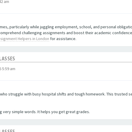
42 am
times, particularly while juggling employment, school, and personal obligati
er comprehend challenging assignments and boost their academic confidenc
signment Helpers in London
for assistance.
CLASSES
6 5:59 am
ho struggle with busy hospital shifts and tough homework. This trusted ser
ng very simple words. It helps you get great grades.
CLASSES