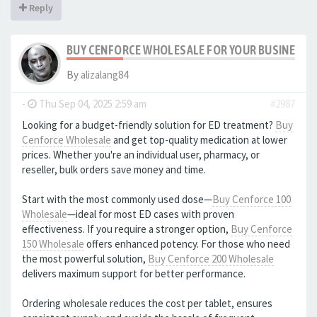
Reply
BUY CENFORCE WHOLESALE FOR YOUR BUSINESS
By
alizalang84
-
Thu Sep 04, 2025 2:59 am
#2987
Looking for a budget-friendly solution for ED treatment?
Buy
Cenforce Wholesale
and get top-quality medication at lower
prices. Whether you're an individual user, pharmacy, or
reseller, bulk orders save money and time.
Start with the most commonly used dose—
Buy Cenforce 100
Wholesale
—ideal for most ED cases with proven
effectiveness. If you require a stronger option,
Buy Cenforce
150 Wholesale
offers enhanced potency. For those who need
the most powerful solution,
Buy Cenforce 200 Wholesale
delivers maximum support for better performance.
Ordering wholesale reduces the cost per tablet, ensures