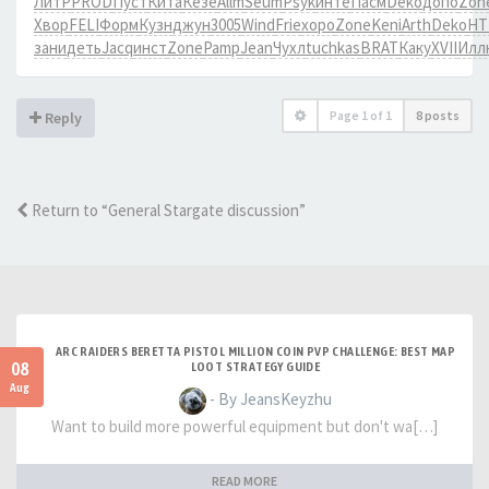
ЛитР
PROD
Пуст
Кита
Кезе
Allm
Seum
Psyk
инте
Пасм
Deko
допо
Zon
Хвор
FELI
Форм
Кузн
джун
3005
Wind
Frie
хоро
Zone
Keni
Arth
Deko
HT
зани
деть
Jacq
инст
Zone
Pamp
Jean
Чухл
tuchkas
BRAT
Каку
XVII
Илл
Page
1
of
1
8 posts
Reply
Return to “General Stargate discussion”
ARC RAIDERS BERETTA PISTOL MILLION COIN PVP CHALLENGE: BEST MAP
08
LOOT STRATEGY GUIDE
Aug
- By JeansKeyzhu
Want to build more powerful equipment but don't wa[…]
READ MORE