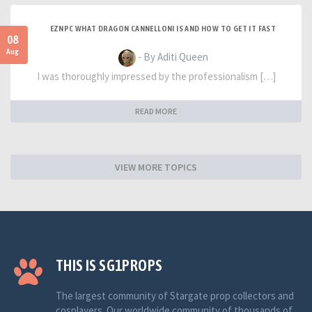
EZNPC WHAT DRAGON CANNELLONI IS AND HOW TO GET IT FAST
08
Aug
- By Aditi Queen
I was thoroughly impressed by the professionalism […]
READ MORE
VIEW MORE TOPICS
THIS IS SG1PROPS
The largest community of Stargate prop collectors and
cosplayers. Our worldwide community of thousands of