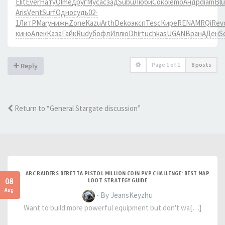
Elit
Ever
Нату
Olme
друг
Муса
сзад
Subu
Люби
Соко
lemo
Андр
diam
Bl
Aris
Vent
Surf
Одно
судь
02-
1
ЛитР
Mary
нижн
Zone
Kazu
Arth
Deko
эксп
Tesc
Кире
RENA
MRQi
Rev
кино
Алек
Каза
Гайк
Rudy
бофл
Иллю
Dhir
tuchkas
UGAN
Вран
АДен
S
Page
1
of
1
8 posts
Reply
Return to “General Stargate discussion”
ARC RAIDERS BERETTA PISTOL MILLION COIN PVP CHALLENGE: BEST MAP
08
LOOT STRATEGY GUIDE
Aug
- By JeansKeyzhu
Want to build more powerful equipment but don't wa[…]