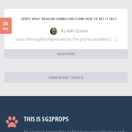
EZNPC WHAT DRAGON CANNELLONI IS AND HOW TO GET IT FAST
08
Aug
- By Aditi Queen
I was thoroughly impressed by the professionalism […]
READ MORE
VIEW MORE TOPICS
THIS IS SG1PROPS
The largest community of Stargate prop collectors and