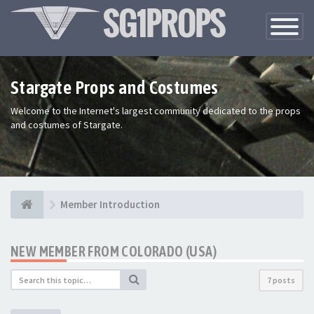
Toggle
Navigatio
Stargate Props and Costumes
Welcome to the Internet's largest community dedicated to the props
and costumes of Stargate.
Member Introduction
NEW MEMBER FROM COLORADO (USA)
7 posts