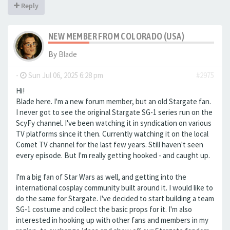
Reply
NEW MEMBER FROM COLORADO (USA)
By
Blade
-
Sun Jul 06, 2025 6:28 pm
#2975
Hi!
Blade here. I'm a new forum member, but an old Stargate fan.
I never got to see the original Stargate SG-1 series run on the
ScyFy channel. I've been watching it in syndication on various
TV platforms since it then. Currently watching it on the local
Comet TV channel for the last few years. Still haven't seen
every episode. But I'm really getting hooked - and caught up.
I'm a big fan of Star Wars as well, and getting into the
international cosplay community built around it. I would like to
do the same for Stargate. I've decided to start building a team
SG-1 costume and collect the basic props for it. I'm also
interested in hooking up with other fans and members in my