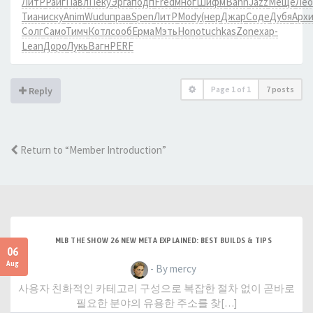
ЛитР
Райг
Павл
Пеку
Эрга
подп
Fred
мног
Шифм
Bahn
Jazz
Меще
Лео
Тиан
иску
Anim
Wudu
прав
Spen
ЛитР
Mody
(нер
Джар
Соде
Дубя
Арх
Солг
Само
Тимч
Котл
сооб
Ерма
Мэть
Hono
tuchkas
Zone
хар-
Lean
Доро
Лукь
Вагн
PERF
Page
1
of
1
7 posts
Reply
Return to “Member Introduction”
MLB THE SHOW 26 NEW META EXPLAINED: BEST BUILDS & TIPS
06
Aug
- By mercy
사용자 친화적인 카테고리 구성으로 복잡한 절차 없이 곧바로
필요한 분야의 유용한 주소를 찾[…]