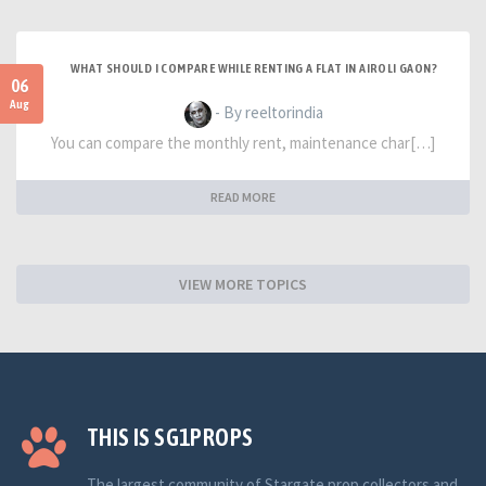
WHAT SHOULD I COMPARE WHILE RENTING A FLAT IN AIROLI GAON?
06
Aug
- By reeltorindia
You can compare the monthly rent, maintenance char[…]
READ MORE
VIEW MORE TOPICS
THIS IS SG1PROPS
The largest community of Stargate prop collectors and