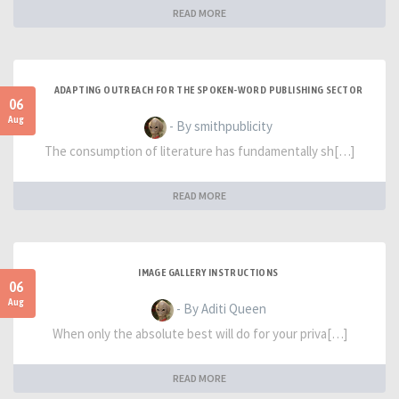
READ MORE
ADAPTING OUTREACH FOR THE SPOKEN-WORD PUBLISHING SECTOR
06
Aug
- By smithpublicity
The consumption of literature has fundamentally sh[…]
READ MORE
IMAGE GALLERY INSTRUCTIONS
06
Aug
- By Aditi Queen
When only the absolute best will do for your priva[…]
READ MORE