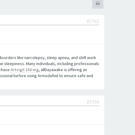
#2962
isorders like narcolepsy, sleep apnea, and shift work
e sleepiness. Many individuals, including professionals
rchase
Artvigil 150 mg
, allDayawake is offering an
essional before using Armodafinil to ensure safe and
#3994