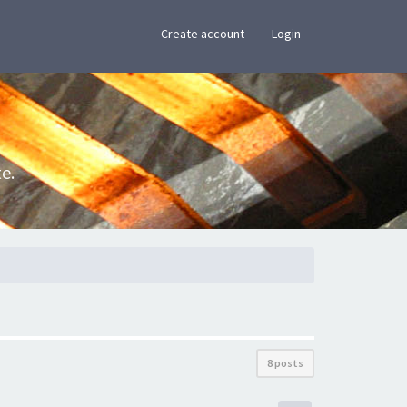
×
Create account
Login
e.
8 posts