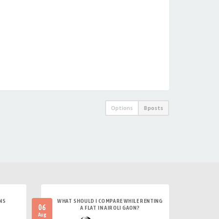
Options
8 posts
NS
WHAT SHOULD I COMPARE WHILE RENTING
06
A FLAT IN AIROLI GAON?
Aug