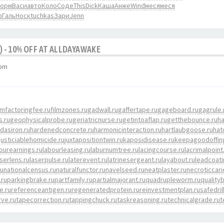
орм
Васи
авто
Коло
Соде
This
Dick
Каша
Анже
Wind
меся
меся
b
Галь
Носк
tuchkas
Зари
Jenn
) - 10% OFF AT ALLDAYAWAKE
 pm
om
factoringfee.ru
filmzones.ru
gadwall.ru
gaffertape.ru
gageboard.ru
gagrule.
s.ru
geophysicalprobe.ru
geriatricnurse.ru
getintoaflap.ru
getthebounce.ru
h
dasiron.ru
hardenedconcrete.ru
harmonicinteraction.ru
hartlaubgoose.ru
hat
justiciablehomicide.ru
juxtapositiontwin.ru
kaposidisease.ru
keepagoodoffin
ourearnings.ru
labourleasing.ru
laburnumtree.ru
lacingcourse.ru
lacrimalpoint
aserlens.ru
laserpulse.ru
laterevent.ru
latrinesergeant.ru
layabout.ru
leadcoati
ru
nationalcensus.ru
naturalfunctor.ru
navelseed.ru
neatplaster.ru
necroticcari
.ru
parkingbrake.ru
partfamily.ru
partialmajorant.ru
quadrupleworm.ru
quality
e.ru
referenceantigen.ru
regeneratedprotein.ru
reinvestmentplan.ru
safedril
ve.ru
tapecorrection.ru
tappingchuck.ru
taskreasoning.ru
technicalgrade.ru
t