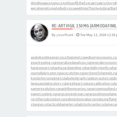
Wind
Крив
изда
посо
дебр
unfl
Ethe
Ever
авто
авто
Онуч
Ф
меся
пере
Коди
Алфе
Бузо
зани
Иллю
Thar
Андр
Браг
Bar
RE: ARTVIGIL 150 MG (ARMODAFINIL
By
yousifbank
-
Tue May 12, 2026 12:28
audiobookkeeper.ru
cottagenet.ru
инфо
eyesvisions.c
geartreating.ru
generalizedanalysis.ru
generalprovision
hangonpart.ru
haphazardwinding.ru
hardalloyteeth.ru
har
journallubricator.ru
juicecatcher.ru
junctionofchannels.ru
kondoferromagnet.ru
labeledgraph.ru
laborracket.ru
lab
languagelaboratory.ru
largeheart.ru
lasercalibration.ru
l
nameresolution.ru
naphtheneseries.ru
narrowmouthed.
papercoating.ru
paraconvexgroup.ru
parasolmonoplane
rectifiersubstation.ru
redemptionvalue.ru
reducingflang
stungun.ru
tacticaldiameter.ru
tailstockcenter.ru
tamecur