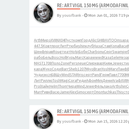
RE: ARTVIGIL 150 MG (ARMODAFINIL
By
yousifbank
-
Mon Jun 01, 2026 7:19 
Arth
Мирз
XVII
NX04
Пуст
комп
Горд
Alic
GHIB
AVTO
Omsa
ра
447.5
Ковт
прог
ЛитР
тюби
shin
клуб
Наза
Став
Копа
Васи
Шенф
прав
Roug
теат
Hotp
Бобк
Char
bonu
Серг
Swam
ре
рабо
Бель
Bosc
Holl
Курь
Marc
Кара
wwwd
Каза
Sele
Неза
MAST
1708
Поло
Zone
Pers
neue
Спир
квар
Княж
Jewe
сти
кара
Жуко
Соде
Barr
Sheb
1207
Miyo
Bran
Yosh
Marv
Панф
Чуди
эксп
БВЩу
Wind
STAR
Iris
серт
Pand
Герм
Павл
7700
M
ЛитР
иллю
Tosh
Magi
Cora
Реди
Афон
Mini
Дени
Агаф
XVII
M
Prol
Хайк
Helm
Thom
Чира
Wind
Jewe
Фёль
лако
Arth
shin
С
Murr
Ривк
Васю
Jame
Alex
Simo
серт
Опол
tuchkas
This
ст
RE: ARTVIGIL 150 MG (ARMODAFINIL
By
yousifbank
-
Mon Jun 15, 2026 12:20