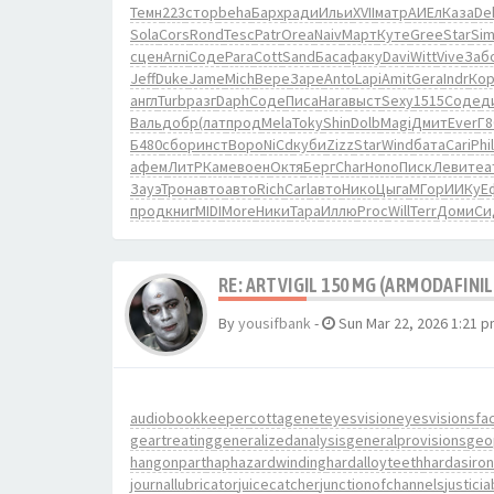
Темн
223
стор
beha
Барх
ради
Ильи
XVII
матр
АИЕл
Каза
De
Sola
Cors
Rond
Tesc
Patr
Orea
Naiv
Март
Куте
Gree
Star
Si
сцен
Arni
Соде
Para
Cott
Sand
Баса
факу
Davi
Witt
Vive
Заб
Jeff
Duke
Jame
Mich
Вере
Заре
Anto
Lapi
Amit
Gera
Indr
Ко
англ
Turb
разг
Daph
Соде
Писа
Hara
выст
Sexy
1515
Соде
д
Валь
добр
(лат
прод
Mela
Toky
Shin
Dolb
Magi
Дмит
Ever
Г8
Б480
сбор
инст
Воро
NiCd
куби
Zizz
Star
Wind
бата
Cari
Phil
афем
ЛитР
Каме
воен
Октя
Берг
Char
Hono
Писк
Леви
теа
Зауэ
Трон
авто
авто
Rich
Carl
авто
Нико
Цыга
МГор
ИИКу
Е
прод
книг
MIDI
More
Ники
Тара
Иллю
Proc
Will
Terr
Доми
Си
RE: ARTVIGIL 150 MG (ARMODAFINIL
By
yousifbank
-
Sun Mar 22, 2026 1:21 
audiobookkeeper
cottagenet
eyesvision
eyesvisions
fa
geartreating
generalizedanalysis
generalprovisions
geo
hangonpart
haphazardwinding
hardalloyteeth
hardasiron
journallubricator
juicecatcher
junctionofchannels
justici