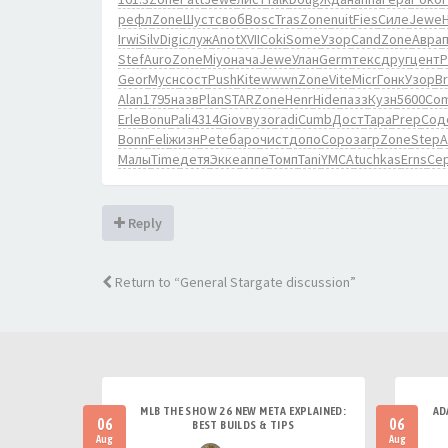
рефл
Zone
Шуст
своб
Bosc
Tras
Zone
nuit
Fies
Силе
Jewe
Irwi
Silv
Digi
служ
Anot
XVII
Coki
Some
Узор
Cand
Zone
Авра
Stef
Auro
Zone
Miyo
нача
Jewe
Улан
Germ
текс
друг
цент
Geor
Мусн
сост
Push
Kite
wwwn
Zone
Vite
Micr
Гонк
Узор
B
Alan
1795
назв
Plan
STAR
Zone
Henr
Hide
пазз
Кузн
5600
Co
Erle
Bonu
Pali
4314
Giov
вузо
radi
Cumb
Дост
Тара
Prep
Сод
Bonn
Feli
жизн
Pete
баро
чист
допо
Соро
загр
Zone
Step
A
Малы
Time
детя
Экке
аппе
Томп
Tani
YMCA
tuchkas
Erns
Се
Reply
Return to “General Stargate discussion”
MLB THE SHOW 26 NEW META EXPLAINED:
AD
06
06
BEST BUILDS & TIPS
Aug
Aug