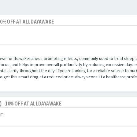
 10% OFF AT ALLDAYAWAKE
known for its wakefulness-promoting effects, commonly used to treat sleep d
 focus, and helps improve overall productivity by reducing excessive daytim
tal clarity throughout the day. If you're looking for a reliable source to pu
to get this smart drug at a reduced price. Always consult a healthcare prof
) - 10% OFF AT ALLDAYAWAKE
pm