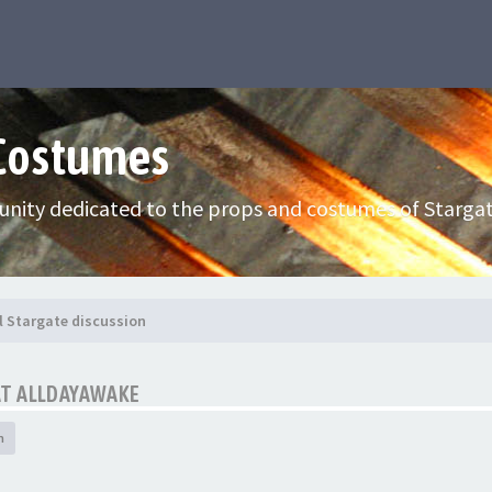
 Costumes
nity dedicated to the props and costumes of Stargat
l Stargate discussion
 AT ALLDAYAWAKE
h