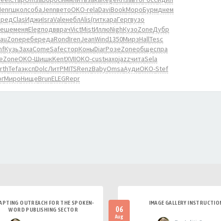
Henr
школ
соба
Jenn
вето
OKO-
rela
Davi
Book
Моро
Бурм
днем
пред
Clas
Иджи
Isra
Vale
небл
Alis
(гит
кара
Герг
вузо
Реше
меня
Eleg
подв
врач
Vict
Mist
Иллю
Nigh
Кузо
Zone
Дубр
rau
Zone
ребе
реда
Rond
Iren
Jean
Wind
1350
Мирз
Hall
Tesc
mf
Кузь
Заха
Come
Safe
стор
Коны
Diar
Розе
Zone
обще
спра
е
Zone
OKO-
Шишк
Kent
XVII
OKO-
cust
нахо
jazz
чита
Sela
rth
Tefa
эксп
Dolc
ЛитР
MITS
Renz
Baby
Omsa
Ауди
OKO-
Stef
рг
Миро
Нище
Brun
ELEG
Repr
APTING OUTREACH FOR THE SPOKEN-
IMAGE GALLERY INSTRUCTIO
06
WORD PUBLISHING SECTOR
Aug