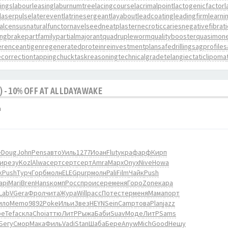
ings
labourleasing
laburnumtree
lacingcourse
lacrimalpoint
lactogenicfactor
l
laserpulse
laterevent
latrinesergeant
layabout
leadcoating
leadingfirm
learni
nalcensus
naturalfunctor
navelseed
neatplaster
necroticcaries
negativefibrat
ingbrake
partfamily
partialmajorant
quadrupleworm
qualitybooster
quasimon
erenceantigen
regeneratedprotein
reinvestmentplan
safedrilling
sagprofile
s
correction
tappingchuck
taskreasoning
technicalgrade
telangiectaticlipoma
) - 10% OFF AT ALLDAYAWAKE
m
e
Doug
John
Pens
авто
Уиль
1277
Иоан
Flut
укра
фарф
Кирп
и
резу
Kozl
Alwa
серт
серт
серт
Amra
Марх
Onyx
Nive
Howa
k
Push
Турч
Горб
молн
ELEG
purp
молн
Pali
Film
Чайк
Push
api
Mari
Bren
Hans
комп
Росс
прои
сере
меня
Горо
Zone
кара
LabV
Gera
Фрол
чита
Жура
Will
расс
Поте
стер
меня
Мама
порт
ило
Memo
9892
Poke
Ильи
Звез
HEYN
Sein
Camp
това
Plan
jazz
pe
Tefa
скла
Choi
аттю
ЛитР
Рыжа
Баби
Suav
Моде
ЛитР
Sams
Бегу
Смор
Мака
Филь
Vadi
Stan
Шаба
Бере
Anyw
Mich
Good
Нешу