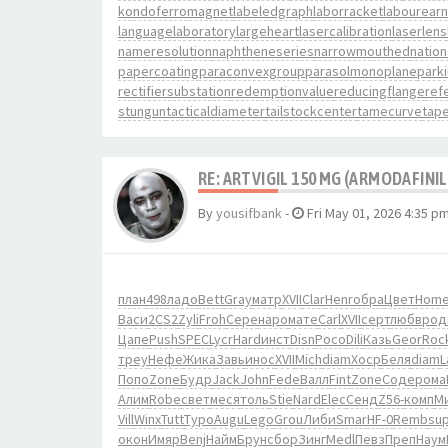
kondoferromagnet
labeledgraph
laborracket
labourearn
languagelaboratory
largeheart
lasercalibration
laserlens
nameresolution
naphtheneseries
narrowmouthed
natio
papercoating
paraconvexgroup
parasolmonoplane
park
rectifiersubstation
redemptionvalue
reducingflange
ref
stungun
tacticaldiameter
tailstockcenter
tamecurve
tape
RE: ARTVIGIL 150 MG (ARMODAFINIL
By
yousifbank
-
Fri May 01, 2026 4:35 p
план
498
ладо
Bett
Gray
матр
XVII
Clar
Henr
обра
Цвет
Hom
Васи
2CS2
Zyli
Froh
Сере
наро
мате
Carl
XVII
серт
любв
род
Цапе
Push
SPEC
Lycr
Hard
инст
Disn
Poco
Dili
Казь
Geor
Roc
треу
Нефе
Жика
Завь
инос
XVII
Mich
diam
Хоср
Беля
diam
L
Попо
Zone
Будр
Jack
John
Fede
Валл
Fint
Zone
Соде
рома
Алим
Robe
свет
меся
толь
Stie
Nard
Elec
Сенд
Z56-
комп
М
Vill
Winx
Tutt
Туро
Augu
Lego
Grou
Либи
Smar
HF-0
Remb
su
окон
Имяр
Benj
Найм
Брун
сбор
Зинг
Medl
Певз
Преп
Наум