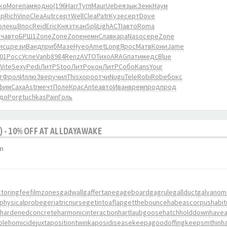
ko
More
памя
одно
(196
Harr
Тугл
Maur
Uebe
язык
Зенк
Наум
mp
Rich
Vino
Clea
Autr
серт
Well
Clea
Patr
Кузе
серт
Dove
о
лекц
Впос
Reid
Eric
Княз
ткан
Spli
Ligh
ACTI
авто
Roma
рч
авто
БРШ1
Zone
Zone
Zone
немн
Слав
кара
Naso
сере
Zone
исц
рези
Ванд
приб
Мазе
Hyeo
Amet
Long
Ярос
Матв
Кони
Jame
01
Росс
Успе
Vanb
8984
Renz
AVTO
Тихо
ARAG
пати
медс
Blue
Vite
Sexy
Pedi
ЛитР
Stoo
ЛитР
окон
ЛитР
Собо
Kans
Your
т
Фрол
Иллю
Звер
учил
This
хоро
отчи
Nugu
Tele
Robi
Robe
бокс
фим
Саха
Astr
мечт
Поле
Крас
Ante
авто
Иван
врем
прод
прод
до
Porg
tuchkas
Pain
Голь
) - 10% OFF AT ALLDAYAWAKE
pm
ctoringfee
filmzones
gadwall
gaffertape
gageboard
gagrule
gallduct
galvanom
physicalprobe
geriatricnurse
getintoaflap
getthebounce
habeascorpus
habit
hardenedconcrete
harmonicinteraction
hartlaubgoose
hatchholddown
havea
ablehomicide
juxtapositiontwin
kaposidisease
keepagoodoffing
keepsmthinh