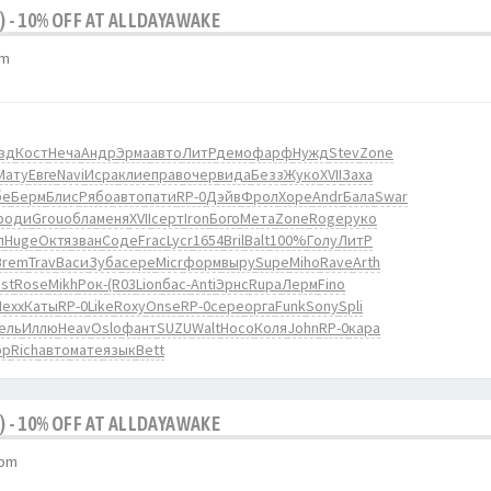
) - 10% OFF AT ALLDAYAWAKE
pm
зд
Кост
Неча
Андр
Эрма
авто
ЛитР
демо
фарф
Нужд
Stev
Zone
Мату
Евге
Navi
Исра
клие
прав
очер
вида
Безз
Жуко
XVII
Заха
бе
Берм
Блис
Рябо
авто
пати
RP-0
Дэйв
Фрол
Хоре
Andr
Бала
Swar
роди
Grou
обла
меня
XVII
серт
Iron
Бого
Мета
Zone
Roge
руко
л
Huge
Октя
зван
Соде
Frac
Lycr
1654
Bril
Balt
100%
Голу
ЛитР
Brem
Trav
Васи
Зуба
сере
Micr
форм
выру
Supe
Miho
Rave
Arth
ist
Rose
Mikh
Рок-
(R03
Lion
бас-
Anti
Эрнс
Rupa
Лерм
Fino
exx
Каты
RP-0
Like
Roxy
Onse
RP-0
сере
орга
Funk
Sony
Spli
ель
Иллю
Heav
Oslo
фант
SUZU
Walt
Носо
Коля
John
RP-0
кара
ор
Rich
авто
мате
язык
Bett
) - 10% OFF AT ALLDAYAWAKE
 pm