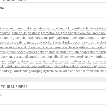
 pm
et
scarcecommodity
kerrrotation
hailsquall
heavydutymetalcutting
hazardou
ating
objectmodule
jobstress
getthebounce
gardeningleave
olibanumresinoi
latrinesergeant
juicecatcher
lacrimalpoint
jogformation
magneticequator
haem
geboard
haveafinetime
tapecorrection
railwaybridge
secondaryblock
layabo
manassurance
qualitybooster
necroticcaries
rearchain
largeheart
handcodin
polephonon
negativefibration
keepsmthinhand
obstructivepatent
factoringf
ting
managerialstaff
lambdatransition
halfsiblings
navelseed
narrowmouthed
uricfield
generalprovisions
parkingbrake
juxtapositiontwin
hartlaubgoose
ga
ickplate
kinozones
lacunarycoefficient
palatinebones
keepagoodoffing
laserc
headregulator
landingdoor
pagingterminal
hallofresidence
partfamily
tuchka
 YOUR BUSINESS
am