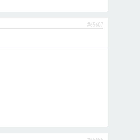
#65607
#66565