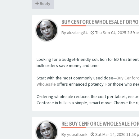
Reply
BUY CENFORCE WHOLESALE FOR YO
By
alizalang84
-
Thu Sep 04, 2025 2:59 
Looking for a budget-friendly solution for ED treatmen
bulk orders save money and time.
Start with the most commonly used dose—
Buy Cenforc
Wholesale
offers enhanced potency. For those who nee
Ordering wholesale reduces the cost per tablet, ensure
Cenforce in bulk is a simple, smart move. Choose the rig
RE: BUY CENFORCE WHOLESALE FOR
By
yousifbank
-
Sat Mar 14, 2026 11:53 