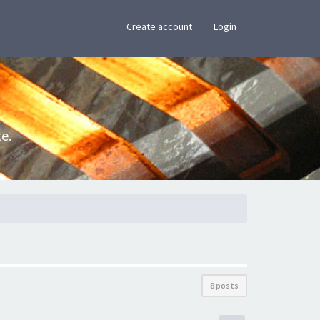
×
Create account
Login
e.
8 posts