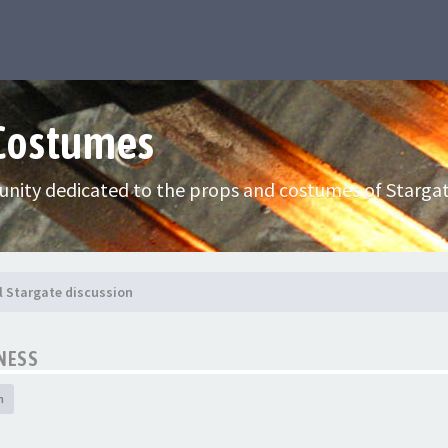
 Costumes
nity dedicated to the props and costumes of Stargat
l Stargate discussion
NESS
h