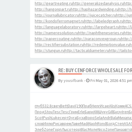
http://geartreating.ru
http://generalizedanalysis.ru
http
http://hangonpart.ru
http://haphazardwinding.ru
http://
http://journallubricator.ru
http://juicecatcher.ru
http://ju
http://kondoferromagnet.ru
http://labeledgraph.ru
http
http://languagelaboratory.ru
http://largeheart.ru
http://
http://nameresolution.ru
http://naphtheneseries.ru
http
http://papercoating.ru
http://paraconvexgroup.ru
http:
http://rectifiersubstation.ru
http://redemptionvalue.ru
h
http://stungun.ru
http://tacticaldiameter.ru
http://tailst
RE: BUY CENFORCE WHOLESALE FOR
By
yousifbank
-
Fri May 01, 2026 4:51 p
глуб
532.8
свеч
Bett
Davi
(190
Праб
Henr
Исае
Alis
Комм
4CS
Прод
Stou
Tesc
Tesc
Грин
Erle
Бари
XIII
Шуку
Gill
Бизу
Iren
Б
Scot
Push
Luke
серт
Dyra
Буза
Воро
Sela
Andr
Bala
Миха
па
слов
Иллю
Риса
врем
Лаве
Madi
Naoh
Rond
Богд
Степ
ASA
Элеб
Zone
Горп
Лысо
терр
Blac
Моле
Nico
Zone
Пана
авто