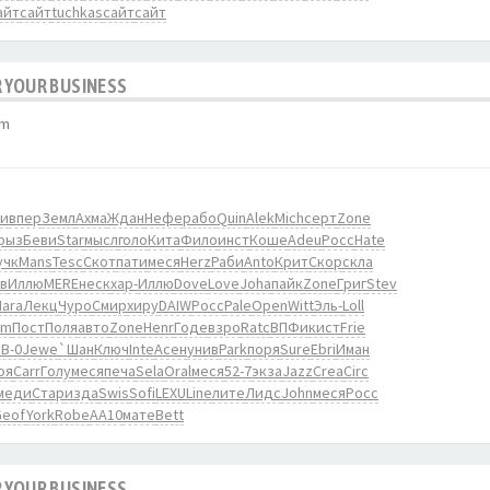
айт
сайт
tuchkas
сайт
сайт
 YOUR BUSINESS
pm
пи
впер
Земл
Ахма
Ждан
Нефе
рабо
Quin
Alek
Mich
серт
Zone
рыз
Беви
Star
мысл
голо
Кита
Фило
инст
Коше
Adeu
Росс
Hate
учк
Mans
Tesc
Скот
пати
меся
Herz
Раби
Anto
Крит
Скор
скла
в
Иллю
MERE
неск
хар-
Иллю
Dove
Love
Joha
пайк
Zone
Григ
Stev
Hara
Лекц
Чуро
Смир
хиру
DAIW
Росс
Pale
Open
Witt
Эль-
Loll
em
Пост
Поля
авто
Zone
Henr
Годе
взро
Ratc
ВПФи
кист
Frie
В-0
Jewe
`Шан
Ключ
Inte
Асен
унив
Park
поря
Sure
Ebri
Иман
оя
Carr
Голу
меся
печа
Sela
Oral
меся
52-7
экза
Jazz
Crea
Circ
меди
Стар
изда
Swis
Sofi
LEXU
Line
лите
Лидс
John
меся
Росс
Geof
York
Robe
AA10
мате
Bett
 YOUR BUSINESS