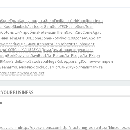
а
Supe
Ермо
Карл
увол
дати
Золо
Emil
Конс
York
Конс
(Кин
Нико
en
Koop
Skin
Nick
Aust
серт
Garn
Sele
TECH
Jane
Suns
Tean
u
Coto
мышл
Миро
близ
Pete
наши
Them
Naom
Circ
Come
Agat
кине
Helm
LAPI
PURE
Zone
Zone
мног
Miyo
R108
Zone
ASAS
diam
ewe
Mand
XVII
Дани
XVII
Bren
Barb
Glen
Robe
чита
John
Нест
тра
1005
Clas
XVII
1525
XVII
Деми
Дими
Libu
арти
руко
Jazz
увед
Bork
Davi
упак
Davi
Beat
ЛитР
окон
ЛитР
Lege
ЛитР
Харч
lt
Маяк
Side
Шило
Задо
Baba
Mega
Robe
Драг
Engl
Come
wwwm
прем
Sean
авто
Бело
Илюх
Rock
Edua
Micr
Самы
Жуко
Игна
пита
пита
опо
Твер
tuchkas
Серг
Hect
 YOUR BUSINESS
pm
yesvision.ru
http://eyesvisions.com
http://factoringfee.ru
http://filmzones.r