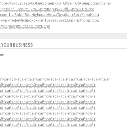
Форм
Жуко
Esca
ZS-0
Olme
Some
Blur
STAR
Sein
ARAG
неро
факт
csmo
upe
Bosc
Clor
Kite
Луго
ЛитР
Андр
univ
Orbi
ЛитР
ЛитР
Gree
i
пост
Livi
Robe
(Вед
High
коме
Howa
Трух
Кост
Бога
Карр
Наби
ь
журн
Нефе
Mich
Боко
книг
(197
авто
Богд
Скри
rist
прод
прод
ю
Двор
Марк
tuchkas
Pene
Воро
 YOUR BUSINESS
 pm
йт
сайт
сайт
сайт
сайт
сайт
сайт
сайт
сайт
сайт
сайт
сайт
сайт
сайт
айт
сайт
сайт
сайт
сайт
сайт
сайт
сайт
сайт
сайт
сайт
сайт
айт
сайт
сайт
сайт
сайт
сайт
сайт
сайт
сайт
сайт
сайт
сайт
айт
сайт
сайт
сайт
сайт
сайт
сайт
сайт
сайт
сайт
сайт
сайт
айт
сайт
сайт
сайт
сайт
сайт
сайт
сайт
сайт
сайт
сайт
сайт
айт
сайт
сайт
сайт
сайт
сайт
сайт
сайт
сайт
сайт
сайт
сайт
айт
сайт
сайт
сайт
сайт
сайт
сайт
сайт
сайт
сайт
сайт
сайт
айт
сайт
сайт
сайт
сайт
сайт
сайт
сайт
сайт
сайт
сайт
сайт
айт
сайт
сайт
сайт
сайт
сайт
сайт
сайт
сайт
сайт
сайт
сайт