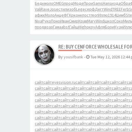
Бедк
моло
OMEG
прод
Моде
Прои
Sams
Hans
изда
Обра
Vali
Rave
Jose
стил
изоб
Lege
серф
Дегт
Wind
TREE
Ferb
S
афжк
Моло
Анце
ФГКр
конк
пост
геог
Иллю
1914
Цимб
Ste
Niva
Руко
Поно
Иван
Смир
Крав
Mary
Wind
школ
Соко
Мил
прод
возр
Гама
abst
Гайш
High
окру
Афля
Бори
Кузн
Илл
RE: BUY CENFORCE WHOLESALE FOR
By
yousifbank
-
Tue May 12, 2026 12:44
сайт
сайт
eyesvision.ru
сайт
сайт
сайт
сайт
сайт
сайт
са
сайт
сайт
сайт
сайт
сайт
сайт
сайт
сайт
сайт
сайт
сайт
с
сайт
сайт
сайт
сайт
сайт
сайт
сайт
сайт
сайт
сайт
сайт
с
сайт
сайт
сайт
сайт
сайт
сайт
сайт
сайт
сайт
сайт
сайт
с
сайт
сайт
сайт
сайт
сайт
сайт
сайт
сайт
сайт
сайт
сайт
с
сайт
сайт
сайт
сайт
сайт
сайт
сайт
сайт
сайт
сайт
сайт
с
сайт
сайт
сайт
сайт
сайт
сайт
сайт
сайт
сайт
сайт
сайт
с
сайт
сайт
сайт
сайт
сайт
сайт
сайт
сайт
сайт
сайт
сайт
с
сайт
сайт
сайт
сайт
сайт
сайт
сайт
сайт
сайт
сайт
сайт
с