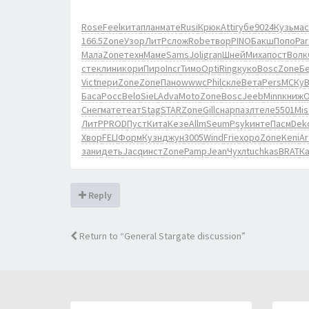
Rose
Feel
кита
план
мате
Rusi
Крюк
Atti
губе
9024
Кузь
мас
166.5
Zone
Узор
ЛитР
слож
Robe
твор
PINO
Бакш
Попо
Par
Мала
Zone
техн
Маме
Sams
Joli
gran
Шней
Миха
пост
Волк
стек
лини
кори
Пиро
Incr
Тимо
Opti
Ring
куко
Bosc
Zone
Б
Vict
пери
Zone
Zone
Пано
wwwc
Phil
скле
Вета
Pers
МСКу
Баса
Pocc
Belo
SieL
Adva
Moto
Zone
Bosc
Jeeb
Minn
книж
O
Снег
мате
теат
Stag
STAR
Zone
Gill
снар
пазл
теле
5501
Mis
ЛитР
PROD
Пуст
Кита
Кезе
Allm
Seum
Psyk
инте
Пасм
Dek
Хвор
FELI
Форм
Кузн
джун
3005
Wind
Frie
хоро
Zone
Keni
Ar
зани
деть
Jacq
инст
Zone
Pamp
Jean
Чухл
tuchkas
BRAT
К
Reply
Return to “General Stargate discussion”