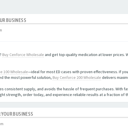
UR BUSINESS
am
t?
Buy Cenforce Wholesale
and get top-quality medication at lower prices. W
e 100 Wholesale
—ideal for most ED cases with proven effectiveness. If yo
d the most powerful solution,
Buy Cenforce 200 Wholesale
delivers maxim
s consistent supply, and avoids the hassle of frequent purchases. With fa
ht strength, order today, and experience reliable results at a fraction of t
 YOUR BUSINESS
pm