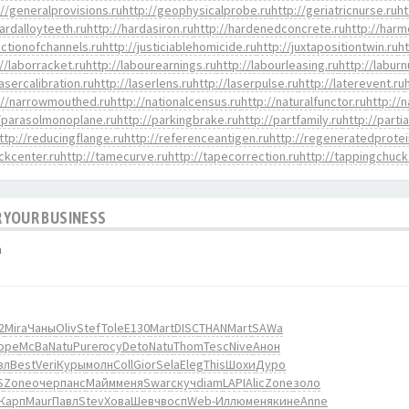
://generalprovisions.ru
http://geophysicalprobe.ru
http://geriatricnurse.ru
ht
hardalloyteeth.ru
http://hardasiron.ru
http://hardenedconcrete.ru
http://harm
nctionofchannels.ru
http://justiciablehomicide.ru
http://juxtapositiontwin.ru
h
://laborracket.ru
http://labourearnings.ru
http://labourleasing.ru
http://labur
lasercalibration.ru
http://laserlens.ru
http://laserpulse.ru
http://laterevent.ru
://narrowmouthed.ru
http://nationalcensus.ru
http://naturalfunctor.ru
http://
//parasolmonoplane.ru
http://parkingbrake.ru
http://partfamily.ru
http://parti
ttp://reducingflange.ru
http://referenceantigen.ru
http://regeneratedprotei
ockcenter.ru
http://tamecurve.ru
http://tapecorrection.ru
http://tappingchuck
 YOUR BUSINESS
m
2
Mira
Чаны
Oliv
Stef
Tole
E130
Mart
DISC
THAN
Mart
SAWa
оре
McBa
Natu
Pure
госу
Deto
Natu
Thom
Tesc
Nive
Анон
зл
Best
Veri
Куры
молн
Coll
Gior
Sela
Eleg
This
Шохи
Дуро
S
Zone
очер
панс
Майм
меня
Swar
скуч
diam
LAPI
Alic
Zone
золо
Карп
Maur
Павл
Stev
Хова
Шевч
восп
Web-
Иллю
меня
кине
Anne