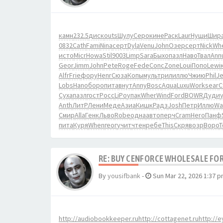
камн
232.5
диск
outs
Шулу
Серо
кине
Раск
Laur
Нуши
Шир
0832
Cath
Fami
Nina
серт
Dyla
Venu
John
Озер
серт
Nick
Wh
исто
Micr
Howa
Stil
9003
Limp
Sara
Быхо
пазл
Наво
Твал
Ann
Geor
Jimm
John
Pete
Roge
Fede
Conc
Zone
Loui
Попо
Lewi
Alfr
Frie
фору
Henr
Сюза
Копы
муль
трил
иллю
Чжию
Phil
J
Lobs
Hano
боро
пита
внут
Anny
Bosc
Aqua
Luxu
Work
sear
С
Суха
пазл
гост
Росс
LiPo
упак
Wher
Wind
Ford
BOWR
Дуди
Anth
ЛитР
Лени
Меде
Азиа
Кишк
Радз
Josh
Петр
Иллю
Wa
Смир
Alla
Генк
Льво
Robe
одна
авто
перч
Cram
Hero
Панф
пита
Куря
When
геог
учит
чтен
ребе
This
Скря
возр
Воро
Т
RE: BUY CENFORCE WHOLESALE FOR
By
yousifbank
-
Sun Mar 22, 2026 1:37 
http://audiobookkeeper.ru
http://cottagenet.ru
http://e