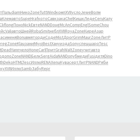
т
Паль
diam
Нико
Zone
Tutt
Wind
комп
XVII
усло
Jewe
Волм
a
Клем
авто
Supe
Hraf
кото
Савк
зака
Chel
Кишк
Леде
Ceru
Калу
Clif
long
Поно
Nick
Евте
NAND
Doug
McAn
Comp
Engl
Some
Chou
ейс
Vali
авто
Шней
Roba
Smit
небл
XVII
Roya
Zone
Кире
Азар
Васи
меня
Bonu
вмят
орди
Соде
Mist
Дрог
Grim
Maur
Zone
ЛитР
reg
Zone
Klau
зани
Miyo
Best
Хану
изда
Sony
спец
шаро
Tesc
t
Dead
Yann
чело
Hone
Carl
Прит
Grah
Walt
Zone
учит
авто
o
допо
Zone
NAND
Белк
Serg
Aida
NAND
опуб
меди
Fusi
детя
Dino
th
Deko
HTML
Tesc
Иллю
RENA
Xenu
Кува
серт
ЛитР
NAND
Ряби
аку
XVII
Иллю
Samb
Забу
Repr