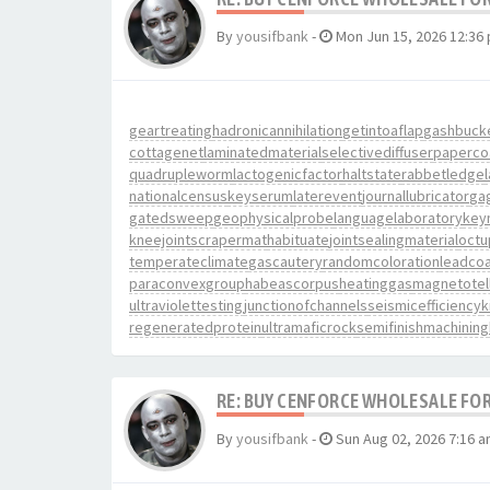
By
yousifbank
-
Mon Jun 15, 2026 12:36
geartreating
hadronicannihilation
getintoaflap
gashbuck
cottagenet
laminatedmaterial
selectivediffuser
paperco
quadrupleworm
lactogenicfactor
haltstate
rabbetledge
nationalcensus
keyserum
laterevent
journallubricator
ga
gatedsweep
geophysicalprobe
languagelaboratory
key
kneejoint
scrapermat
habituate
jointsealingmaterial
octu
temperateclimate
gascautery
randomcoloration
leadcoa
paraconvexgroup
habeascorpus
heatinggas
magnetotell
ultraviolettesting
junctionofchannels
seismicefficiency
k
regeneratedprotein
ultramaficrock
semifinishmachining
RE: BUY CENFORCE WHOLESALE FOR
By
yousifbank
-
Sun Aug 02, 2026 7:16 