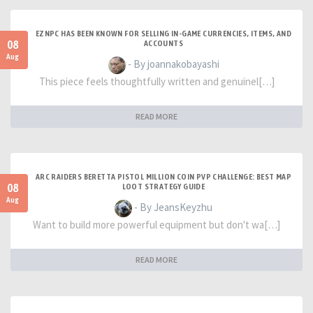
EZNPC HAS BEEN KNOWN FOR SELLING IN-GAME CURRENCIES, ITEMS, AND
08
ACCOUNTS
Aug
- By joannakobayashi
This piece feels thoughtfully written and genuinel[…]
READ MORE
ARC RAIDERS BERETTA PISTOL MILLION COIN PVP CHALLENGE: BEST MAP
08
LOOT STRATEGY GUIDE
Aug
- By JeansKeyzhu
Want to build more powerful equipment but don't wa[…]
READ MORE