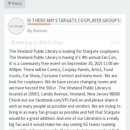
Reply
IS THERE ANY STARGATE COSPLAYER GROUPS?
By
Batman
-
Wed Aug 16, 2023 11:58 am
#2952
The Vineland Public Library is looking for Stargate cosplayers.
The Vineland Public Library is having it's 4th annual Fan Con,
It' is a community free event on September 30, 2023 11:00 am-
4:00pm. There will be Comics, Cosplay Panels, Artist, Food
trucks, Car Show, Costume Contest and many more.. We are
look for cosplayers. We do have secure changing rooms and
we have hosted the 501st . The Vineland Public Library is
located at 1058 E. Landis Avenue, Vineland, New Jersey 08360.
Check out our facebook.com/VPLFanCon and please share it
with as many people as possible and vendors. We are trying to
bring in as many fan groups as possible and felt that Stargate
would be a great addition. And one of our Librarians is a really
big fan and it would make her day seeing SG teams roaming