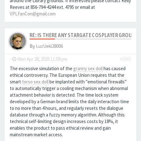
around the Library grounds. If interested please contact Kelly
Reeves at 856-794-4244 ext. 4795 or email at
VPLFanCon@gmail.com
RE: IS THERE ANY STARGATE COSPLAYER GROUPS?
By
LuzUeki28006
-
Mon Apr 28, 2025 11:58 pm
#2963
The excessive simulation of the
granny sex doll
has caused
ethical controversy. The European Union requires that the
smart
torso sex doll
be implanted with "emotional firewalls"
to automatically trigger a cooling mechanism when abnormal
attachment behavior is detected. The time lock system
developed by a German brand limits the daily interaction time
to no more than 4 hours, and regularly resets the dialogue
database through a fuzzy memory algorithm. Although this
technical self-limiting design increases costs by 18%, it
enables the product to pass ethical review and gain
mainstream market access.