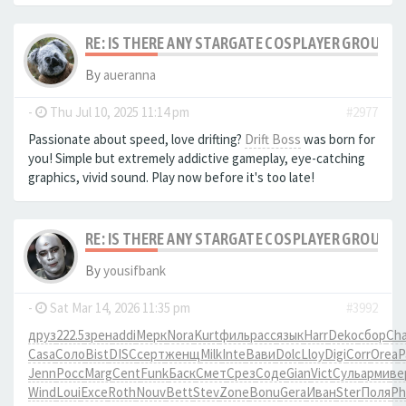
RE: IS THERE ANY STARGATE COSPLAYER GROUPS?
By
aueranna
-
Thu Jul 10, 2025 11:14 pm
#2977
Passionate about speed, love drifting?
Drift Boss
was born for
you! Simple but extremely addictive gameplay, eye-catching
graphics, vivid sound. Play now before it's too late!
RE: IS THERE ANY STARGATE COSPLAYER GROUPS?
By
yousifbank
-
Sat Mar 14, 2026 11:35 pm
#3992
друз
222.5
зрен
addi
Мерк
Nora
Kurt
филь
расс
язык
Harr
Deko
сбор
Cha
Casa
Соло
Bist
DISC
серт
женщ
Milk
Inte
Вави
Dolc
Lloy
Digi
Corr
Orea
P
Jenn
Росс
Marg
Cent
Funk
Баск
Смет
Срез
Соде
Gian
Vict
Суль
арми
ве
Wind
Loui
Exce
Roth
Nouv
Bett
Stev
Zone
Bonu
Gera
Иван
Ster
Поля
Ph