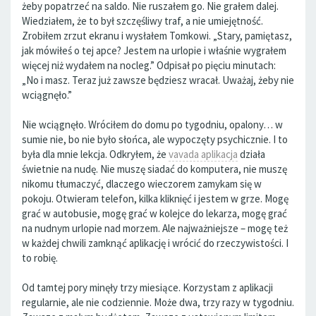
żeby popatrzeć na saldo. Nie ruszałem go. Nie grałem dalej.
Wiedziałem, że to był szczęśliwy traf, a nie umiejętność.
Zrobiłem zrzut ekranu i wysłałem Tomkowi. „Stary, pamiętasz,
jak mówiłeś o tej apce? Jestem na urlopie i właśnie wygrałem
więcej niż wydałem na nocleg.” Odpisał po pięciu minutach:
„No i masz. Teraz już zawsze będziesz wracał. Uważaj, żeby nie
wciągnęło.”
Nie wciągnęło. Wróciłem do domu po tygodniu, opalony… w
sumie nie, bo nie było słońca, ale wypoczęty psychicznie. I to
była dla mnie lekcja. Odkryłem, że
vavada aplikacja
działa
świetnie na nudę. Nie muszę siadać do komputera, nie muszę
nikomu tłumaczyć, dlaczego wieczorem zamykam się w
pokoju. Otwieram telefon, kilka kliknięć i jestem w grze. Mogę
grać w autobusie, mogę grać w kolejce do lekarza, mogę grać
na nudnym urlopie nad morzem. Ale najważniejsze – mogę też
w każdej chwili zamknąć aplikację i wrócić do rzeczywistości. I
to robię.
Od tamtej pory minęły trzy miesiące. Korzystam z aplikacji
regularnie, ale nie codziennie. Może dwa, trzy razy w tygodniu.