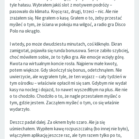
tyle hałasu. Wybrałem jakiś slot z motywem podróży –
pasowało do klimatu. Kręcę raz, drugi, trzeci – nic. Ale nie
zrażałem się. Nie grałem o kasę. Grałem o to, żeby przestać
myśleć o tym, że ściana w pokoju ma wilgoć, a radio gra Disco
Polo na okrągło.
I wtedy, po może dwudziestu minutach, coś kliknęło. Ekran
zamigotał, pojawiła się runda bonusowa. Serce zabiło szybciej,
choć mówiłem sobie, że to tylko gra. Ale emocje wzięły górę.
Kwota na wirtualnym koncie rosła. Najpierw małe kwoty,
potem większe. Gdy skończył się bonus, odetchnąłem. Nie
uwierzycie, ale wygrałem tyle, że ten wyjazz – cały tydzień w
tym ośrodku – właściwie opłacił mi się sam. Gdybym nie wydał
kasy na nocleg i dojazd, to nawet wyszedłbym na plus. Ale nie
o to chodziło. Chodziło o to, że nagle przestałem myśleć o
tym, gdzie jestem. Zacząłem myśleć o tym, co się właśnie
wydarzyło.
Deszcz padał dalej. Za oknem było szaro. Ale ja się
uśmiechałem. Wypiłem kawę rozpuszczalną (bo innej nie było),
włączyłem aplikację jeszcze raz, ale tym razem tylko po to,