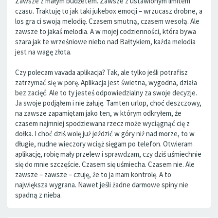
Zawsze z małym budżetem. Zawsze z ustawionym limitem
czasu. Traktuję to jak taki jukebox emocji – wrzucasz drobne, a
los gra ci swoją melodię. Czasem smutną, czasem wesołą. Ale
zawsze to jakaś melodia. A w mojej codzienności, która bywa
szara jak te wrześniowe niebo nad Bałtykiem, każda melodia
jest na wagę złota.
Czy polecam vavada aplikacja? Tak, ale tylko jeśli potrafisz
zatrzymać się w porę. Aplikacja jest świetna, wygodna, działa
bez zacięć. Ale to ty jesteś odpowiedzialny za swoje decyzje.
Ja swoje podjąłem i nie żałuję. Tamten urlop, choć deszczowy,
na zawsze zapamiętam jako ten, w którym odkryłem, że
czasem najmniej spodziewana rzecz może wyciągnąć cię z
dołka. I choć dziś wolę już jeździć w góry niż nad morze, to w
długie, nudne wieczory wciąż sięgam po telefon. Otwieram
aplikację, robię mały przelew i sprawdzam, czy dziś uśmiechnie
się do mnie szczęście. Czasem się uśmiecha. Czasem nie. Ale
zawsze – zawsze – czuję, że to ja mam kontrolę. A to
największa wygrana. Nawet jeśli żadne darmowe spiny nie
spadną z nieba.