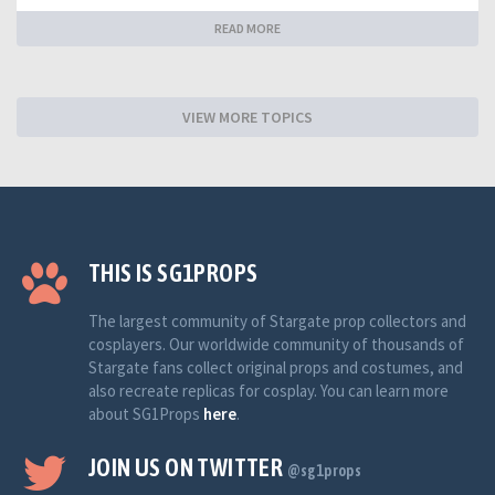
READ MORE
VIEW MORE TOPICS
THIS IS SG1PROPS
The largest community of Stargate prop collectors and
cosplayers. Our worldwide community of thousands of
Stargate fans collect original props and costumes, and
also recreate replicas for cosplay. You can learn more
about SG1Props
here
.
JOIN US ON TWITTER
@sg1props