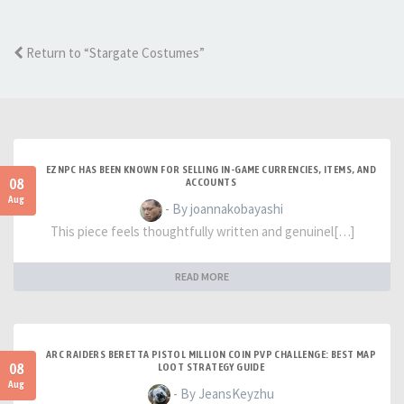
Return to “Stargate Costumes”
EZNPC HAS BEEN KNOWN FOR SELLING IN-GAME CURRENCIES, ITEMS, AND
08
ACCOUNTS
Aug
- By joannakobayashi
This piece feels thoughtfully written and genuinel[…]
READ MORE
ARC RAIDERS BERETTA PISTOL MILLION COIN PVP CHALLENGE: BEST MAP
08
LOOT STRATEGY GUIDE
Aug
- By JeansKeyzhu