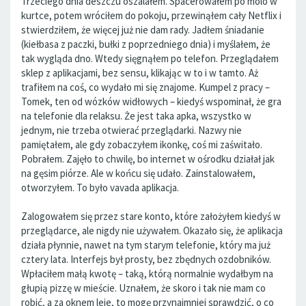
Trzeciego dnia deszczu oszalałem. Spacerowałem po molo w
kurtce, potem wróciłem do pokoju, przewinąłem cały Netflix i
stwierdziłem, że więcej już nie dam rady. Jadłem śniadanie
(kiełbasa z paczki, bułki z poprzedniego dnia) i myślałem, że
tak wygląda dno. Wtedy sięgnąłem po telefon. Przeglądałem
sklep z aplikacjami, bez sensu, klikając w to i w tamto. Aż
trafiłem na coś, co wydało mi się znajome. Kumpel z pracy –
Tomek, ten od wózków widłowych – kiedyś wspominał, że gra
na telefonie dla relaksu. Że jest taka apka, wszystko w
jednym, nie trzeba otwierać przeglądarki. Nazwy nie
pamiętałem, ale gdy zobaczyłem ikonkę, coś mi zaświtało.
Pobrałem. Zajęło to chwilę, bo internet w ośrodku działał jak
na gęsim piórze. Ale w końcu się udało. Zainstalowałem,
otworzyłem. To było vavada aplikacja.
Zalogowałem się przez stare konto, które założyłem kiedyś w
przeglądarce, ale nigdy nie używałem. Okazało się, że aplikacja
działa płynnie, nawet na tym starym telefonie, który ma już
cztery lata. Interfejs był prosty, bez zbędnych ozdobników.
Wpłaciłem małą kwotę – taką, którą normalnie wydałbym na
głupią pizzę w mieście. Uznałem, że skoro i tak nie mam co
robić, a za oknem leje, to mogę przynajmniej sprawdzić, o co