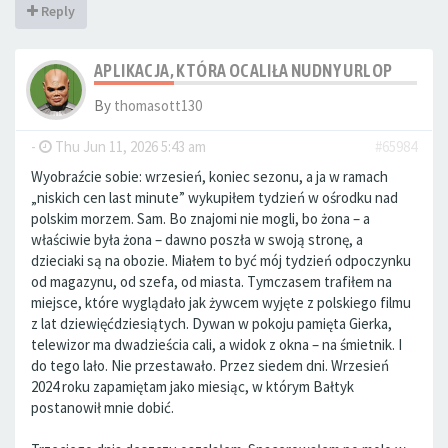
Reply
APLIKACJA, KTÓRA OCALIŁA NUDNY URLOP
By
thomasott130
-
Thu Jun 11, 2026 5:43 am
#65984
Wyobraźcie sobie: wrzesień, koniec sezonu, a ja w ramach
„niskich cen last minute” wykupiłem tydzień w ośrodku nad
polskim morzem. Sam. Bo znajomi nie mogli, bo żona – a
właściwie była żona – dawno poszła w swoją stronę, a
dzieciaki są na obozie. Miałem to być mój tydzień odpoczynku
od magazynu, od szefa, od miasta. Tymczasem trafiłem na
miejsce, które wyglądało jak żywcem wyjęte z polskiego filmu
z lat dziewięćdziesiątych. Dywan w pokoju pamięta Gierka,
telewizor ma dwadzieścia cali, a widok z okna – na śmietnik. I
do tego lało. Nie przestawało. Przez siedem dni. Wrzesień
2024 roku zapamiętam jako miesiąc, w którym Bałtyk
postanowił mnie dobić.