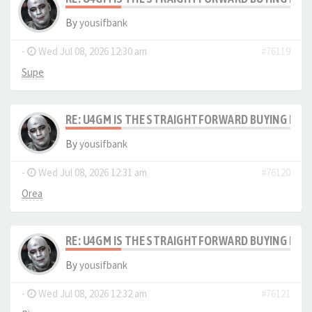
By
yousifbank
-
Wed Jul 08, 2026 12:30 am
#76119
Supe
RE: U4GM IS THE STRAIGHTFORWARD BUYING PRO
By
yousifbank
-
Wed Jul 08, 2026 12:31 am
#76120
Orea
RE: U4GM IS THE STRAIGHTFORWARD BUYING PRO
By
yousifbank
-
Wed Jul 08, 2026 12:32 am
#76121