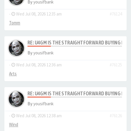
By
yousifbank
-
Wed Jul 08, 2026 12:35 am
#76124
Tomm
RE: U4GM IS THE STRAIGHTFORWARD BUYING PRO
By
yousifbank
-
Wed Jul 08, 2026 12:36 am
#76125
Arts
RE: U4GM IS THE STRAIGHTFORWARD BUYING PRO
By
yousifbank
-
Wed Jul 08, 2026 12:38 am
#76126
Wind