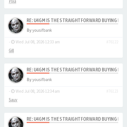
Pixa
RE: U4GM IS THE STRAIGHTFORWARD BUYING PRO
By
yousifbank
-
Wed Jul 08, 2026 12:33 am
#76122
Gill
RE: U4GM IS THE STRAIGHTFORWARD BUYING PRO
By
yousifbank
-
Wed Jul 08, 2026 12:34 am
#76123
Sauv
RE: U4GM IS THE STRAIGHTFORWARD BUYING PRO