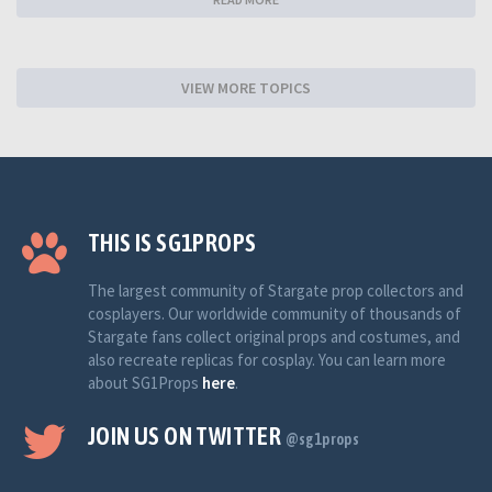
VIEW MORE TOPICS
THIS IS SG1PROPS
The largest community of Stargate prop collectors and
cosplayers. Our worldwide community of thousands of
Stargate fans collect original props and costumes, and
also recreate replicas for cosplay. You can learn more
about SG1Props
here
.
JOIN US ON TWITTER
@sg1props