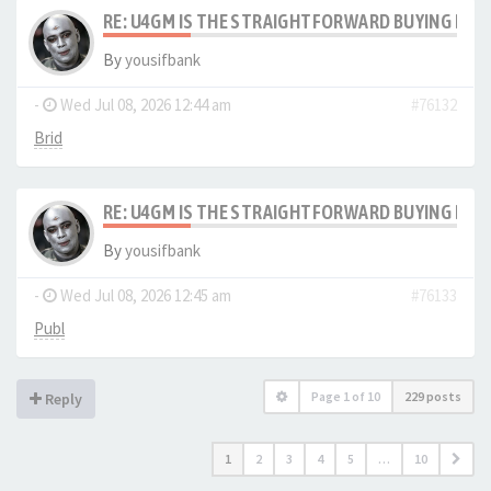
RE: U4GM IS THE STRAIGHTFORWARD BUYING PRO
By
yousifbank
-
Wed Jul 08, 2026 12:44 am
#76132
Brid
RE: U4GM IS THE STRAIGHTFORWARD BUYING PRO
By
yousifbank
-
Wed Jul 08, 2026 12:45 am
#76133
Publ
Page
1
of
10
229 posts
Reply
1
2
3
4
5
…
10