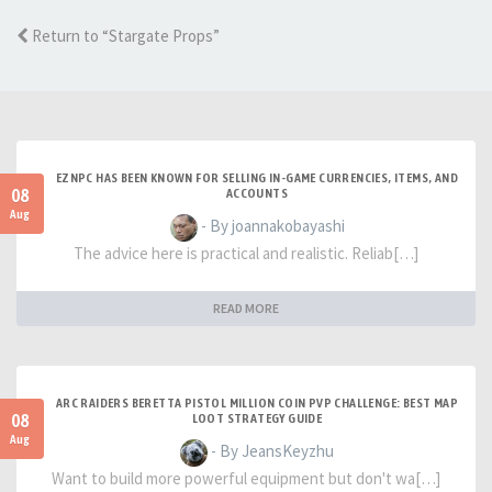
Return to “Stargate Props”
EZNPC HAS BEEN KNOWN FOR SELLING IN-GAME CURRENCIES, ITEMS, AND
08
ACCOUNTS
Aug
- By joannakobayashi
The advice here is practical and realistic. Reliab[…]
READ MORE
ARC RAIDERS BERETTA PISTOL MILLION COIN PVP CHALLENGE: BEST MAP
08
LOOT STRATEGY GUIDE
Aug
- By JeansKeyzhu
Want to build more powerful equipment but don't wa[…]