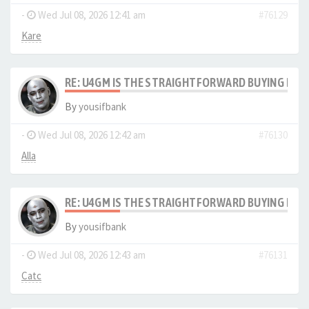
-
Wed Jul 08, 2026 12:41 am
#76129
Kare
RE: U4GM IS THE STRAIGHTFORWARD BUYING PRO
By
yousifbank
-
Wed Jul 08, 2026 12:42 am
#76130
Alla
RE: U4GM IS THE STRAIGHTFORWARD BUYING PRO
By
yousifbank
-
Wed Jul 08, 2026 12:43 am
#76131
Catc