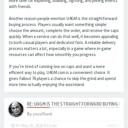
more time for exploring, building, fighting, and joining events
with friends.
Another reason people mention U4GM is the straightforward
buying process. Players usually want something simple:
choose the amount, complete the order, and receive the caps
quickly. When a service can do that well, it becomes appealing
to both casual players and dedicated fans. A reliable delivery
process matters a lot, especially in a game where in-game
resources can affect how smoothly you progress.
If you’re tired of running low on caps and want a more
efficient way to play, U4GM.com is a convenient choice. It
gives Fallout 76 players a chance to skip the grind and spend
more time actually enjoying the wasteland.
RE: U4GM IS THE STRAIGHTFORWARD BUYING PRO
By
yousifbank
-
Fri May 01, 2026 8:12 am
#43622