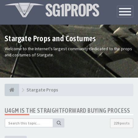
Toggle
Navigatio
Stargate Props and Costumes
Welcome to the Internet's largest community dedicated to the props
and costumes of Stargate.
Stargate Props
U4GM IS THE STRAIGHTFORWARD BUYING PROCESS
229 posts