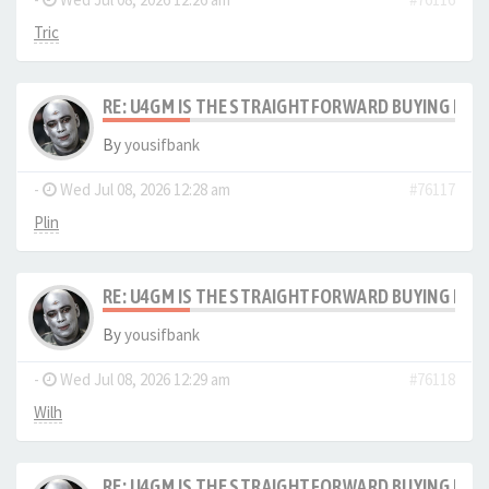
Tric
RE: U4GM IS THE STRAIGHTFORWARD BUYING PRO
By
yousifbank
-
Wed Jul 08, 2026 12:28 am
#76117
Plin
RE: U4GM IS THE STRAIGHTFORWARD BUYING PRO
By
yousifbank
-
Wed Jul 08, 2026 12:29 am
#76118
Wilh
RE: U4GM IS THE STRAIGHTFORWARD BUYING PRO