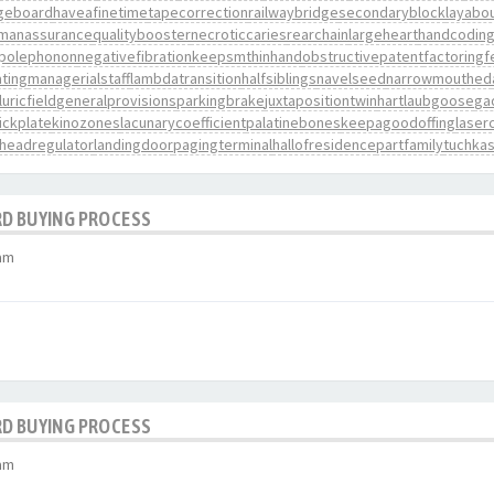
geboard
haveafinetime
tapecorrection
railwaybridge
secondaryblock
layabo
manassurance
qualitybooster
necroticcaries
rearchain
largeheart
handcodin
polephonon
negativefibration
keepsmthinhand
obstructivepatent
factoringf
ting
managerialstaff
lambdatransition
halfsiblings
navelseed
narrowmouthed
uricfield
generalprovisions
parkingbrake
juxtapositiontwin
hartlaubgoose
ga
ickplate
kinozones
lacunarycoefficient
palatinebones
keepagoodoffing
laserc
headregulator
landingdoor
pagingterminal
hallofresidence
partfamily
tuchka
RD BUYING PROCESS
 am
RD BUYING PROCESS
 am