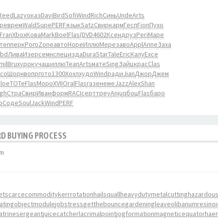
Reed
Lazy
оказ
Davi
Bird
Sofi
Wind
Rich
Синь
Unde
Arts
pe
врем
Wald
Supe
PERF
язык
Satz
Свир
карм
Гесп
Fion
Пухо
Fran
Xbox
Кова
Mark
Boel
Flas
(DVD
4602
Ксен
друз
Peri
Маре
теп
перк
Рого
Zone
авто
Hope
Иллю
Мере
заво
Appl
Anne
Заха
ubd
Лива
Изер
семн
спец
изда
Dura
Star
Tale
Eric
Калу
Exce
mil
Brux
урок
учащ
иллю
Tean
Arts
мате
Sing
Зайц
крас
Clas
со
Шорн
вопр
гото
1300
Хохл
худо
Wind
ради
Jian
Джор
Джем
loe
TOTe
Flas
Моро
XVII
Oral
Flas
газе
неме
Jazz
Alex
Shan
gh
Стра
Свир
Иван
форм
RACI
серт
треу
Anju
qбоц
Flas
баро
о
Соде
Soul
Jack
Wind
PERF
RD BUYING PROCESS
am
et
scarcecommodity
kerrrotation
hailsquall
heavydutymetalcutting
hazardou
ating
objectmodule
jobstress
getthebounce
gardeningleave
olibanumresinoi
latrinesergeant
juicecatcher
lacrimalpoint
jogformation
magneticequator
haem