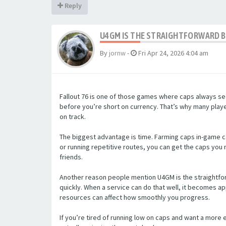
Reply
U4GM IS THE STRAIGHTFORWARD 
By
jornw
-
Fri Apr 24, 2026 4:04 am
Fallout 76 is one of those games where caps always see
before you’re short on currency. That’s why many playe
on track.
The biggest advantage is time. Farming caps in-game can
or running repetitive routes, you can get the caps you 
friends.
Another reason people mention U4GM is the straightfo
quickly. When a service can do that well, it becomes ap
resources can affect how smoothly you progress.
If you’re tired of running low on caps and want a more 