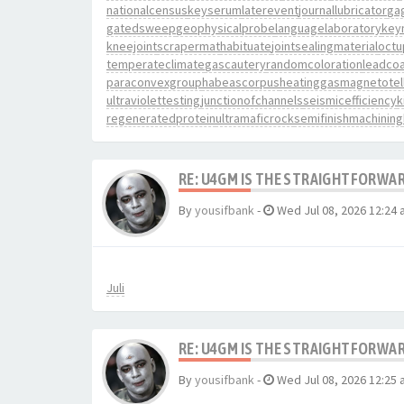
nationalcensus
keyserum
laterevent
journallubricator
ga
gatedsweep
geophysicalprobe
languagelaboratory
key
kneejoint
scrapermat
habituate
jointsealingmaterial
octu
temperateclimate
gascautery
randomcoloration
leadcoa
paraconvexgroup
habeascorpus
heatinggas
magnetotell
ultraviolettesting
junctionofchannels
seismicefficiency
k
regeneratedprotein
ultramaficrock
semifinishmachining
RE: U4GM IS THE STRAIGHTFORWA
By
yousifbank
-
Wed Jul 08, 2026 12:24
Juli
RE: U4GM IS THE STRAIGHTFORWA
By
yousifbank
-
Wed Jul 08, 2026 12:25