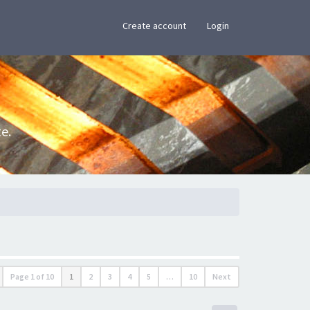
×
Create account
Login
e.
Page
1
of
10
1
2
3
4
5
…
10
Next