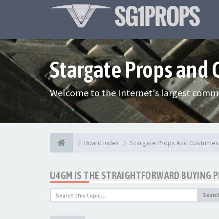
Stargate Props and
Welcome to the Internet's largest commu
Board index
Stargate Props And Costumes
U4GM IS THE STRAIGHTFORWARD BUYING 
Searc