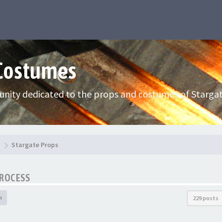
 Costumes
nity dedicated to the props and costumes of Stargat
Stargate Props
PROCESS
h
229 posts