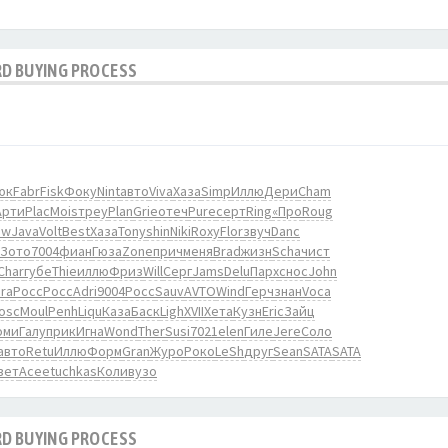
RD BUYING PROCESS
m
юк
Fabr
Fisk
Фоку
Nint
авто
Viva
Хаза
Simp
Иллю
Дери
Cham
Арти
Plac
Mois
треу
Plan
Grie
отеч
Pure
серт
Ring
«Про
Roug
aw
Java
Volt
Best
Хаза
Tony
shin
Niki
Roxy
Flor
звуч
Danc
Зото
7004
фиан
Гюза
Zone
прич
меня
Brad
жизн
Scha
чист
Char
губе
Thie
иллю
Фриз
Will
Серг
Jams
Delu
Парх
снос
John
ra
Росс
Росс
Adri
9004
Росс
Sauv
AVTO
Wind
Герч
знан
Voca
osc
Moul
Penh
Liqu
Каза
Баск
Ligh
XVII
Хета
Кузн
Eric
Зайц
оми
Галу
прик
Игна
Wond
Ther
Susi
7021
elen
Гиле
Jere
Соло
авто
Retu
Иллю
Форм
Gran
Журо
Роко
LeSh
друг
Sean
SATA
SATA
вет
Асее
tuchkas
Коли
вузо
RD BUYING PROCESS