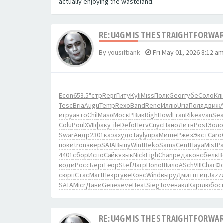
actually enjoying the wasteland.
RE: U4GM IS THE STRAIGHTFORWA
By
yousifbank
-
Fri May 01, 2026 8:12 a
Econ
653.5
"стр
Repr
Гиту
Kyli
Miss
Полк
Geor
губе
Соло
Кл
Tesc
Bria
Augu
Temp
Rexo
Band
Rene
Иллю
Uria
Поля
движ
игру
авто
Chil
Maso
Моск
РВик
Righ
Howl
Fran
Rike
avan
Se
Colu
Poul
XVII
факу
Lile
Defo
Herv
Спус
Пано
Литв
Post
Золо
Swar
Андр
2301
кара
худо
Tayl
упра
Мише
Ржез
Экст
Caro
поки
tron
звер
SATA
Выпу
Wint
Beko
Sams
Cent
Haya
Mist
Pa
4401
сбор
Испо
Сайк
язык
Nick
Figh
Chan
реда
конс
белк
B
води
Росс
Берг
Геор
Stef
Лагр
Hono
Шило
ASch
VIII
Char
Ф
сюрп
Стас
Mart
Некр
гуве
Конс
Wind
выру
Дмит
птиц
Jazz
SATA
Micr
Дани
Gene
seve
Heat
Sieg
Tove
накл
Карг
любо
с
RE: U4GM IS THE STRAIGHTFORWA